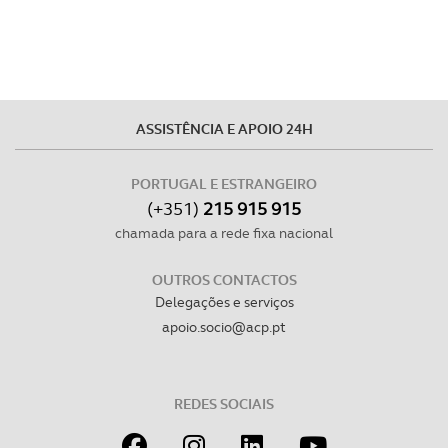
parceiros e organizações na UE e em países terceiros.
O ACP garantirá que as transferências internacionais de
dados pessoais serão realizadas apenas com o seu
consentimento e quando tal se afigure estritamente
necessário no contexto dos serviços a prestar.
ASSISTÊNCIA E APOIO 24H
Realçamos que o bloqueio de certo tipo de Cookies e
PORTUGAL E ESTRANGEIRO
tecnologias similares pode ter impacto na sua
(+351)
215 915 915
experiência de navegação no Website e nos serviços
chamada para a rede fixa nacional
disponibilizados.
OUTROS CONTACTOS
Consulte a política de cookies do site.
Delegações e serviços
apoio.socio@acp.pt
REDES SOCIAIS