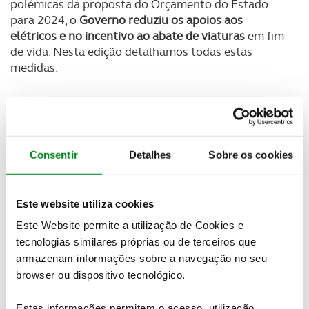
polémicas da proposta do Orçamento do Estado
para 2024, o
Governo reduziu os apoios aos
elétricos e no incentivo ao abate de viaturas
em fim
de vida. Nesta edição detalhamos todas estas
medidas.
Newsletter Revista
Receba as novidades do mundo automóvel e
Consentir
Detalhes
Sobre os cookies
do universo ACP.
SUBSCREVER
Este website utiliza cookies
Este Website permite a utilização de Cookies e
tecnologias similares próprias ou de terceiros que
Elétrico do Ano ACP
armazenam informações sobre a navegação no seu
browser ou dispositivo tecnológico.
O
Tesla Model 3 foi eleito o melhor familiar no
Elétrico do Ano ACP
, a terceira de quatro categorias
Estas informações permitem o acesso, utilização,