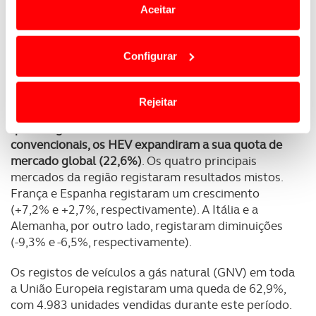
automóveis).
Com excepção da Espanha (+11,3%),
Aceitar
todos os principais mercados registaram quedas
Em alguns casos, a utilização destas tecnologias
nas vendas de PHEV: França (-17,4%), Alemanha
dependem do seu consentimento, definindo nesses
(-16,9%) e Itália (-6,9%).
Configurar
termos e a todo o tempo as suas preferências e limitando
o acesso a informações durante a navegação no
As vendas de veículos eléctricos híbridos (HEV) na
Website.
União Europeia diminuíram 2,2% durante o
Rejeitar
segundo trimestre do ano. No entanto, devido à
queda significativa nas vendas de carros
Usamos cookies para melhorar a sua experiência digital,
convencionais, os HEV expandiram a sua quota de
personalizar conteúdos e anúncios, para lhe proporcionar
mercado global (22,6%)
. Os quatro principais
funcionalidades de redes sociais, bem como para
mercados da região registaram resultados mistos.
analisar dados de navegação no nosso website.
França e Espanha registaram um crescimento
(+7,2% e +2,7%, respectivamente). A Itália e a
Adicionalmente partilhamos informação, relativa à sua
Alemanha, por outro lado, registaram diminuições
utilização do nosso site de publicidade e de análise, com
(-9,3% e -6,5%, respectivamente).
parceiros e organizações na UE e em países terceiros.
Os registos de veículos a gás natural (GNV) em toda
O ACP garantirá que as transferências internacionais de
a União Europeia registaram uma queda de 62,9%,
dados pessoais serão realizadas apenas com o seu
com 4.983 unidades vendidas durante este período.
consentimento e quando tal se afigure estritamente