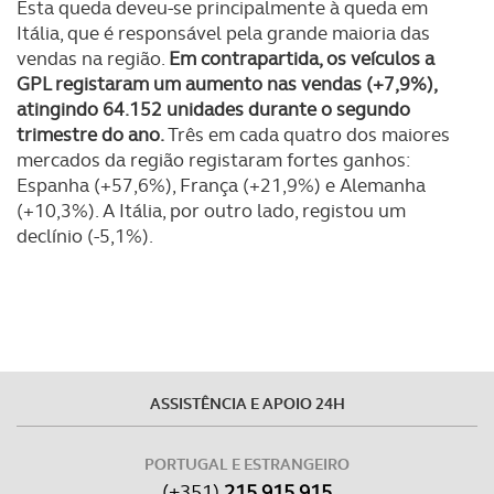
Esta queda deveu-se principalmente à queda em
necessário no contexto dos serviços a prestar.
Itália, que é responsável pela grande maioria das
vendas na região.
Em contrapartida, os veículos a
Realçamos que o bloqueio de certo tipo de Cookies e
GPL registaram um aumento nas vendas (+7,9%),
tecnologias similares pode ter impacto na sua
atingindo 64.152 unidades durante o segundo
experiência de navegação no Website e nos serviços
trimestre do ano.
Três em cada quatro dos maiores
disponibilizados.
mercados da região registaram fortes ganhos:
Espanha (+57,6%), França (+21,9%) e Alemanha
(+10,3%). A Itália, por outro lado, registou um
Consulte a política de cookies do site.
declínio (-5,1%).
ASSISTÊNCIA E APOIO 24H
PORTUGAL E ESTRANGEIRO
(+351)
215 915 915