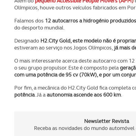
Além do
pequeno Accessible People Movers (APM)
q
Olímpicos, houve outros veículos fabricados em Por
Falamos dos
12 autocarros a hidrogénio produzido
do desporto mundial.
Designado
H2.City Gold, este modelo não é propri
estiveram ao serviço nos Jogos Olímpicos,
já mais d
O mais interessante acerca deste autocarro com 12
o seu grupo propulsor. Este é composto pela
geraçã
com uma potência de 95 cv (70kW), e por um conju
Por fim, a mecânica do H2.City Gold fica completa
potência
. Já a
autonomia ascende aos 600 km
.
Newsletter Revista
Receba as novidades do mundo automóvel e