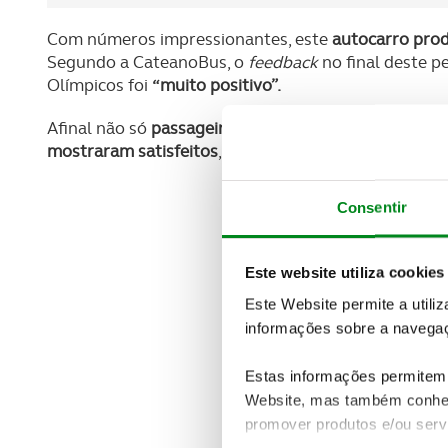
Com números impressionantes, este
autocarro prod
Segundo a CateanoBus, o
feedback
no final deste p
Olímpicos foi
“muito positivo”.
Afinal não só
passageiros de todo o mundo elogiar
mostraram satisfeitos
, assumindo que esta tecnolog
Consentir
Este website utiliza cookies
Este Website permite a utili
informações sobre a navegaç
Estas informações permitem 
Website, mas também conhec
promover produtos e/ou serv