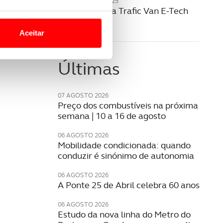
20 NOVEMBRO 2025
Renault revela Trafic Van E-Tech
o nesses termos e a todo o
elétrico
site.
Aceitar
 para lhe proporcionar
site.
Últimas
e e de análise, com parceiros
07 AGOSTO 2026
Preço dos combustíveis na próxima
semana | 10 a 16 de agosto
apenas com o seu
estar.
06 AGOSTO 2026
Mobilidade condicionada: quando
conduzir é sinónimo de autonomia
 na sua experiência de
06 AGOSTO 2026
A Ponte 25 de Abril celebra 60 anos
06 AGOSTO 2026
Estudo da nova linha do Metro do