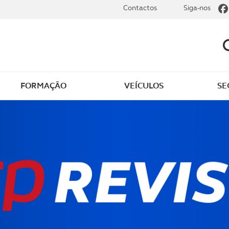
Contactos
Siga-nos
FORMAÇÃO
VEÍCULOS
SE
 de condução
Certificação de motoris
iva
TVDE
 de condução
Curso de tacógrafos e
ica e eficiente
obrigações legais de
motoristas
ção em todo-o-
o e SUV