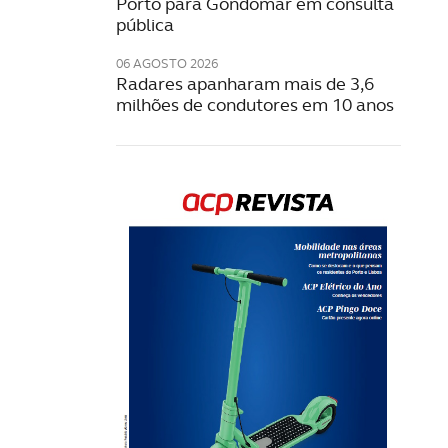
Porto para Gondomar em consulta
pública
06 AGOSTO 2026
Radares apanharam mais de 3,6
milhões de condutores em 10 anos
Rev
202