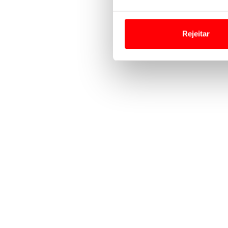
Em alguns casos, a utilizaç
tempo as suas preferências 
Rejeitar
Usamos cookies para melhorar
funcionalidades de redes so
Adicionalmente partilhamos i
e organizações na UE e em p
O ACP garantirá que as tran
consentimento e quando tal s
Realçamos que o bloqueio de 
navegação no Website e nos 
Consulte a política de cookie