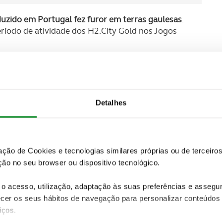
uzido em Portugal fez furor em terras gaulesas
.
eríodo de atividade dos H2.City Gold nos Jogos
am o autocarro, mas também os motoristas se
ia é uma alternativa ao Diesel.
Detalhes
zação de Cookies e tecnologias similares próprias ou de tercei
ão no seu browser ou dispositivo tecnológico.
o acesso, utilização, adaptação às suas preferências e asseg
er os seus hábitos de navegação para personalizar conteúdos
iços.