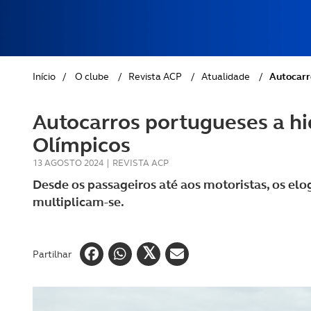
REVISTA ACP
PETS
SOBRE O ACP SEGUROS
CLÁSSICOS
Início
/
O clube
/
Revista ACP
/
Atualidade
/
Autocarr
GOLFE
Autocarros portugueses a hi
AUTOCARAVANISMO
Olímpicos
13 AGOSTO 2024
|
REVISTA ACP
Desde os passageiros até aos motoristas, os el
multiplicam-se.
Partilhar