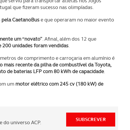
ue serviu para transportar atletas nos Jogos
tugal que fizeram sucesso nas olimpíadas.
s pela CaetanoBus
e que operaram no maior evento
amente um “novato”
. Afinal, além dos 12 que
e 200 unidades foram vendidas
.
 metros de comprimento e carroçaria em alumínio é
o mais recente da pilha de combustível da Toyota,
nto de baterias LFP com 80 kWh de capacidade
.
 com um
motor elétrico com 245 cv (180 kW) de
SUBSCREVER
 do universo ACP.