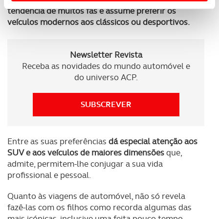
Usamos cookies para melhorar a sua experiência digital,
tendência de muitos fãs e assume preferir os
personalizar conteúdos e anúncios, para lhe proporcionar
veículos modernos aos clássicos ou desportivos.
funcionalidades de redes sociais, bem como para
analisar dados de navegação no nosso website.
Newsletter Revista
Adicionalmente partilhamos informação, relativa à sua
Receba as novidades do mundo automóvel e
utilização do nosso site de publicidade e de análise, com
do universo ACP.
parceiros e organizações na UE e em países terceiros.
SUBSCREVER
O ACP garantirá que as transferências internacionais de
dados pessoais serão realizadas apenas com o seu
consentimento e quando tal se afigure estritamente
Entre as suas preferências
dá especial atenção aos
necessário no contexto dos serviços a prestar.
SUV e aos veículos de maiores dimensões
que,
admite, permitem-lhe conjugar a sua vida
Realçamos que o bloqueio de certo tipo de Cookies e
profissional e pessoal.
tecnologias similares pode ter impacto na sua
experiência de navegação no Website e nos serviços
Quanto às viagens de automóvel, não só revela
disponibilizados.
fazê-las com os filhos como recorda algumas das
mais icónicas, inclusive uma feita pouco tempo