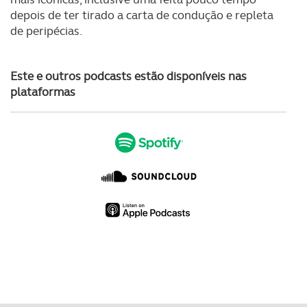
Consulte a política de cookies do site.
depois de ter tirado a carta de condução e repleta
de peripécias.
Este e outros podcasts estão disponíveis nas
plataformas