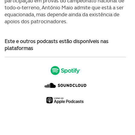
participação em provas do campeonato nacional de
todo-o-terreno, António Maio admite que está a ser
Consulte a política de cookies do site.
equacionada, mas depende ainda da existência de
apoios dos patrocinadores.
Este e outros podcasts estão disponíveis nas
plataformas