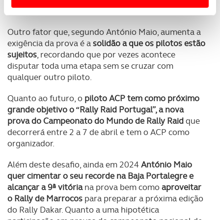
Usamos cookies para melhorar a sua experiência digital,
personalizar conteúdos e anúncios, para lhe proporcionar
Outro fator que, segundo António Maio, aumenta a
funcionalidades de redes sociais, bem como para
exigência da prova é a
solidão a que os pilotos estão
analisar dados de navegação no nosso website.
sujeitos
, recordando que por vezes acontece
disputar toda uma etapa sem se cruzar com
Adicionalmente partilhamos informação, relativa à sua
qualquer outro piloto.
utilização do nosso site de publicidade e de análise, com
parceiros e organizações na UE e em países terceiros.
Quanto ao futuro, o
piloto ACP tem como próximo
grande objetivo o “Rally Raid Portugal”, a nova
O ACP garantirá que as transferências internacionais de
prova do Campeonato do Mundo de Rally Raid
que
dados pessoais serão realizadas apenas com o seu
decorrerá entre 2 a 7 de abril e tem o ACP como
consentimento e quando tal se afigure estritamente
organizador.
necessário no contexto dos serviços a prestar.
Além deste desafio, ainda em 2024
António Maio
quer cimentar o seu recorde na Baja Portalegre e
Realçamos que o bloqueio de certo tipo de Cookies e
alcançar a 9ª vitória
na prova bem como
aproveitar
tecnologias similares pode ter impacto na sua
o Rally de Marrocos
para preparar a próxima edição
experiência de navegação no Website e nos serviços
do Rally Dakar. Quanto a uma hipotética
disponibilizados.