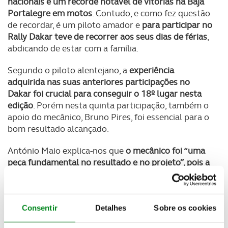
nacionais e um recorde notável de vitórias na Baja
Portalegre em motos
. Contudo, e como fez questão
de recordar, é um piloto amador e
para participar no
Rally Dakar teve de recorrer aos seus dias de férias
,
abdicando de estar com a família.
Segundo o piloto alentejano, a
experiência
adquirida nas suas anteriores participações no
Dakar foi crucial para conseguir o 18º lugar nesta
edição
. Porém nesta quinta participação, também o
apoio do mecânico, Bruno Pires, foi essencial para o
bom resultado alcançado.
António Maio explica-nos que
o mecânico foi “uma
peça fundamental no resultado e no projeto”, pois a
Yamaha WR450F Rally é uma máquina “nascida”
para estas provas, mas precisa de uma manutenção
cuidada e atempada
.
Consentir
Detalhes
Sobre os cookies
Reconhecendo que
abrir a pista no primeiro dia de