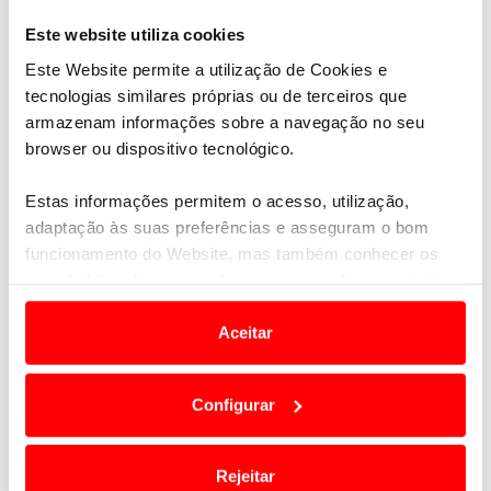
prova o obrigou a um esforço adicional de
navegação
, António Maio recorda ainda a
Este website utiliza cookies
importância desta no Rally Dakar, reforçando que
“é
Este Website permite a utilização de Cookies e
um ponto fulcral, basta um erro para arruinar uma
tecnologias similares próprias ou de terceiros que
boa etapa”
.
armazenam informações sobre a navegação no seu
browser ou dispositivo tecnológico.
Estas informações permitem o acesso, utilização,
adaptação às suas preferências e asseguram o bom
funcionamento do Website, mas também conhecer os
seus hábitos de navegação para personalizar conteúdos
e anúncios de modo a promover produtos e/ou serviços.
Aceitar
Em alguns casos, a utilização destas tecnologias
dependem do seu consentimento, definindo nesses
Configurar
termos e a todo o tempo as suas preferências e limitando
o acesso a informações durante a navegação no
Website.
Rejeitar