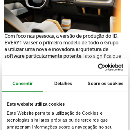
Com foco nas pessoas, a versão de produção do ID.
EVERY1 vai ser o primeiro modelo de todo o Grupo
a utilizar uma nova e inovadora arquitetura de
software particularmente potente
. Isto significa que
o futuro modelo de entrada da Volkswagen poderá
ser equipado com novas funções ao longo de todo o
seu ciclo de vida. Mesmo após a compra, este
pequeno Volkswagen poderá ser adaptado
Consentir
Detalhes
Sobre os cookies
individualmente às necessidades dos clientes.
Este website utiliza cookies
Este Website permite a utilização de Cookies e
tecnologias similares próprias ou de terceiros que
armazenam informações sobre a navegação no seu