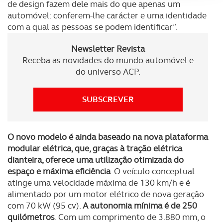
de design fazem dele mais do que apenas um
Adicionalmente partilhamos informação, relativa à sua
automóvel: conferem-lhe carácter e uma identidade
utilização do nosso site de publicidade e de análise, com
com a qual as pessoas se podem identificar”.
parceiros e organizações na UE e em países terceiros.
Newsletter Revista
O ACP garantirá que as transferências internacionais de
Receba as novidades do mundo automóvel e
do universo ACP.
dados pessoais serão realizadas apenas com o seu
consentimento e quando tal se afigure estritamente
necessário no contexto dos serviços a prestar.
SUBSCREVER
Realçamos que o bloqueio de certo tipo de Cookies e
tecnologias similares pode ter impacto na sua
O novo modelo é ainda baseado na nova plataforma
experiência de navegação no Website e nos serviços
modular elétrica, que, graças à tração elétrica
disponibilizados.
dianteira, oferece uma utilização otimizada do
espaço e máxima eficiência
. O veículo conceptual
Consulte a política de cookies do site.
atinge uma velocidade máxima de 130 km/h e é
alimentado por um motor elétrico de nova geração
com 70 kW (95 cv).
A autonomia mínima é de 250
quilómetros
. Com um comprimento de 3.880 mm, o