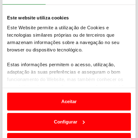
carregada, graças ao depósito de combustível de 55
litros
.
Este website utiliza cookies
Este Website permite a utilização de Cookies e
tecnologias similares próprias ou de terceiros que
armazenam informações sobre a navegação no seu
browser ou dispositivo tecnológico.
Estas informações permitem o acesso, utilização,
adaptação às suas preferências e asseguram o bom
funcionamento do Website, mas também conhecer os
seus hábitos de navegação para personalizar conteúdos
e anúncios de modo a promover produtos e/ou serviços.
Aceitar
Em alguns casos, a utilização destas tecnologias
dependem do seu consentimento, definindo nesses
Configurar
termos e a todo o tempo as suas preferências e limitando
o acesso a informações durante a navegação no