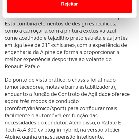
Website.
Juntamente com o avançado grupo propulsor,
o
Rejeitar
Rafale E-Tech 4x4 300 cv plug-in hybrid ganha uma
Usamos cookies para melhorar a sua experiência digital,
nova versão com um nome evocativo: atelier Alpine
.
personalizar conteúdos e anúncios, para lhe proporcionar
Esta combina elementos de design específicos,
como a carroçaria com a pintura exclusiva azul
funcionalidades de redes sociais, bem como para
cume acetinado e tejadilho preto estrela e as jantes
analisar dados de navegação no nosso website.
em liga leve de 21’’ «chicane», com a experiência de
engenharia da Alpine de forma a proporcionar a
Adicionalmente partilhamos informação, relativa à sua
melhor experiência desportiva ao volante do
utilização do nosso site de publicidade e de análise, com
Renault Rafale.
parceiros e organizações na UE e em países terceiros.
Do ponto de vista prático, o chassis foi afinado
O ACP garantirá que as transferências internacionais de
(amortecedores, molas e barra estabilizadora),
dados pessoais serão realizadas apenas com o seu
enquanto a função de Controlo de Agilidade oferece
consentimento e quando tal se afigure estritamente
agora três modos de condução
necessário no contexto dos serviços a prestar.
(comfort/dinâmico/sport) para configurar mais
facilmente o automóvel em função das
Realçamos que o bloqueio de certo tipo de Cookies e
necessidades do condutor. Além disso, o Rafale E-
tecnologias similares pode ter impacto na sua
Tech 4x4 300 cv plug-in hybrid, na versão atelier
experiência de navegação no Website e nos serviços
Alpine, ganha uma suspensão inteligente,