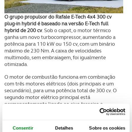
O grupo propulsor do Rafale E-Tech 4x4 300 cv
plug-in hybrid é baseado na versão E-Tech full
hybrid de 200 cv
. Sob o capot, o motor térmico
ganha um novo turbocompressor, aumentando a
potência para 110 kW ou 150 cv, com um binário
máximo de 230 Nm. A caixa de velocidades
multimodo, sem embraiagem, foi igualmente
otimizada.
O motor de combustão funciona em combinação
com três motores elétricos (dois principais e um
secundário), para uma potência total de 300 cv. O
segundo motor elétrico principal está
permanentemente ligado ao eixo traseiro e
desenvolve 100 kW (136 cv) e 195 Nm de binário.
A
bateria de iões de lítio de 22 kWh/400V assegura
uma autonomia de até 105 km, em modo 100%
Consentir
Detalhes
Sobre os cookies
elétrico, e de até 1.000 km quando totalmente