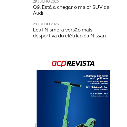
29 JULHO 2026
Q9. Está a chegar o maior SUV da
Audi
29 JULHO 2026
Leaf Nismo, a versão mais
desportiva do elétrico da Nissan
Rev
202