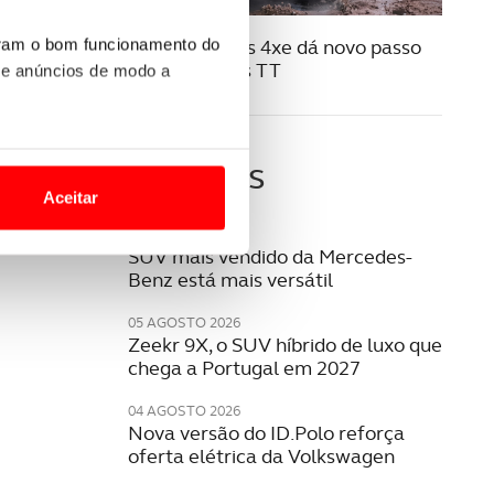
07 JULHO 2025
Jeep Compass 4xe dá novo passo
uram o bom funcionamento do
no mundo dos TT
 e anúncios de modo a
o nesses termos e a todo o
Últimas
site.
Aceitar
 para lhe proporcionar
05 AGOSTO 2026
SUV mais vendido da Mercedes-
site.
Benz está mais versátil
e e de análise, com parceiros
05 AGOSTO 2026
Zeekr 9X, o SUV híbrido de luxo que
chega a Portugal em 2027
apenas com o seu
04 AGOSTO 2026
estar.
Nova versão do ID.Polo reforça
oferta elétrica da Volkswagen
 na sua experiência de