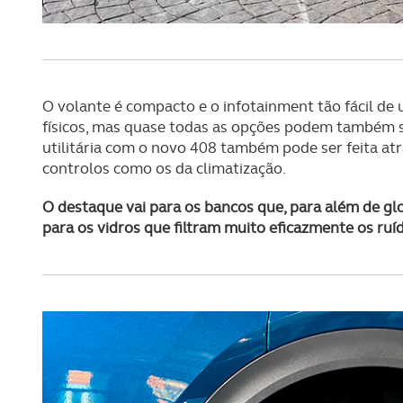
navegação no Website e nos 
Consulte a política de cookie
O volante é compacto e o infotainment tão fácil d
físicos, mas quase todas as opções podem também s
utilitária com o novo 408 também pode ser feita at
controlos como os da climatização.
O destaque vai para os bancos que, para além de g
para os vidros que filtram muito eficazmente os ruíd