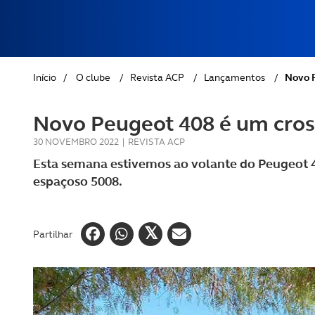
REVISTA ACP
PETS
SOBRE O ACP SEGUROS
CLÁSSICOS
Início
/
O clube
/
Revista ACP
/
Lançamentos
/
Novo P
GOLFE
Novo Peugeot 408 é um cross
AUTOCARAVANISMO
30 NOVEMBRO 2022
|
REVISTA ACP
Esta semana estivemos ao volante do Peugeot 40
espaçoso 5008.
Partilhar