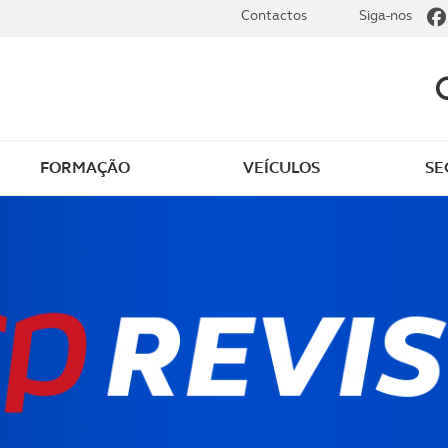
Contactos
Siga-nos
FORMAÇÃO
VEÍCULOS
SE
dade
Clássicos
mentos
Notícias do clube
s
Golfe
sts
Revista ACP Edição
impressa
rto