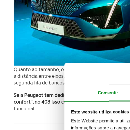
Quanto ao tamanho, o novo 408 mede cerca de 4,69
a distância entre eixos, com uns generosos 2,79 met
segunda fila de bancos, isto relembrando que se tr
Consentir
Se a Peugeot tem dedicado muita da sua atenção aos 
confort", no 408 isso consegue ir um pouco mais lo
funcional.
Este website utiliza cookies
Este Website permite a utili
informações sobre a navegaç