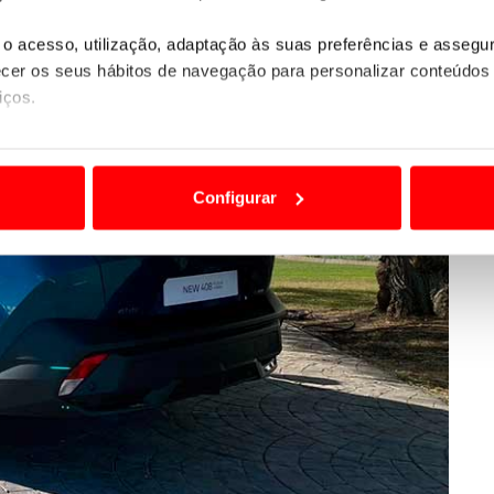
o acesso, utilização, adaptação às suas preferências e asseg
er os seus hábitos de navegação para personalizar conteúdos
iços.
ão destas tecnologias dependem do seu consentimento, definind
e limitando o acesso a informações durante a navegação no Web
Configurar
 a sua experiência digital, personalizar conteúdos e anúncios,
ciais, bem como para analisar dados de navegação no nosso web
nformação, relativa à sua utilização do nosso site de publicidad
aíses terceiros.
sferências internacionais de dados pessoais serão realizadas 
e afigure estritamente necessário no contexto dos serviços a pr
certo tipo de Cookies e tecnologias similares pode ter impacto