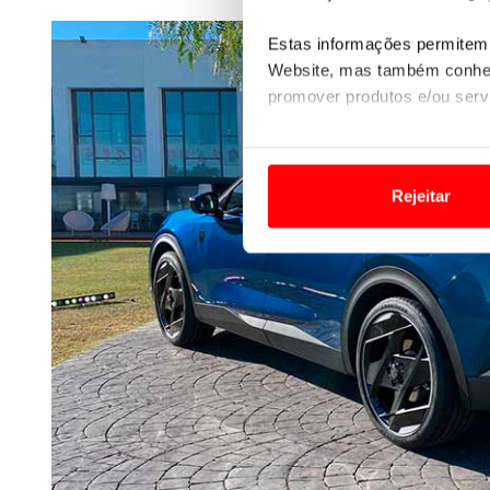
Estas informações permitem 
Website, mas também conhec
promover produtos e/ou serv
Em alguns casos, a utilizaç
tempo as suas preferências 
Rejeitar
Usamos cookies para melhorar
funcionalidades de redes so
Adicionalmente partilhamos i
e organizações na UE e em p
O ACP garantirá que as tran
consentimento e quando tal s
Realçamos que o bloqueio de 