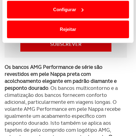
dependem do seu consentimento, definindo nesses
Configurar
termos e a todo o tempo as suas preferências e limitando
Newsletter Revista
o acesso a informações durante a navegação no
Receba as novidades do mundo automóvel e
Website.
do universo ACP.
Rejeitar
Usamos cookies para melhorar a sua experiência digital,
SUBSCREVER
personalizar conteúdos e anúncios, para lhe proporcionar
funcionalidades de redes sociais, bem como para
analisar dados de navegação no nosso website.
Os bancos AMG Performance de série são
revestidos em pele Nappa preta com
Adicionalmente partilhamos informação, relativa à sua
acolchoamento elegante em padrão diamante e
utilização do nosso site de publicidade e de análise, com
pesponto dourado
. Os bancos multicontorno e a
parceiros e organizações na UE e em países terceiros.
climatização dos bancos fornecem conforto
adicional, particularmente em viagens longas. O
O ACP garantirá que as transferências internacionais de
volante AMG Performance em pele Nappa recebe
dados pessoais serão realizadas apenas com o seu
igualmente um acabamento específico com
consentimento e quando tal se afigure estritamente
pesponto dourado. Isto também se aplica aos
necessário no contexto dos serviços a prestar.
tapetes de pelo comprido com logótipo AMG,