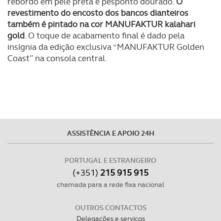
rebordo em pele preta e pesponto dourado.
O
Realçamos que o bloqueio de certo tipo de Cookies e
revestimento do encosto dos bancos dianteiros
tecnologias similares pode ter impacto na sua
também é pintado na cor MANUFAKTUR kalahari
experiência de navegação no Website e nos serviços
gold
. O toque de acabamento final é dado pela
insígnia da edição exclusiva “MANUFAKTUR Golden
disponibilizados.
Coast” na consola central.
Consulte a política de cookies do site.
ASSISTÊNCIA E APOIO 24H
PORTUGAL E ESTRANGEIRO
(+351)
215 915 915
chamada para a rede fixa nacional
OUTROS CONTACTOS
Delegações e serviços