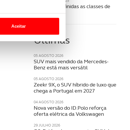
20 NOVEMBRO 2025
Como são definidas as classes de
portagens?
o nesses termos e a todo o
site.
Aceitar
 para lhe proporcionar
Últimas
site.
e e de análise, com parceiros
05 AGOSTO 2026
SUV mais vendido da Mercedes-
Benz está mais versátil
apenas com o seu
05 AGOSTO 2026
estar.
Zeekr 9X, o SUV híbrido de luxo que
chega a Portugal em 2027
 na sua experiência de
04 AGOSTO 2026
Nova versão do ID.Polo reforça
oferta elétrica da Volkswagen
29 JULHO 2026