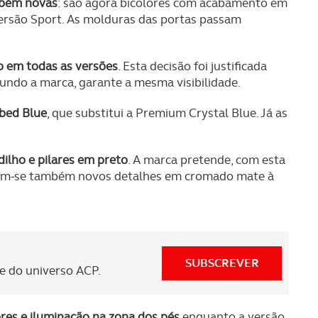
ambém novas
: são agora bicolores com acabamento em
versão Sport. As molduras das portas passam
o em todas as versões
. Esta decisão foi justificada
gundo a marca, garante a mesma visibilidade.
abed Blue
, que substitui a Premium Crystal Blue. Já as
dilho e pilares em preto
. A marca pretende, com esta
ntam-se também novos detalhes em cromado mate à
SUBSCREVER
 do universo ACP.
ores e iluminação na zona dos pés
enquanto a versão