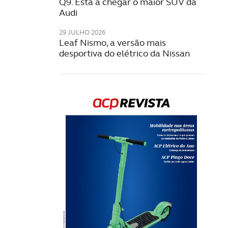
Q9. Está a chegar o maior SUV da
Audi
29 JULHO 2026
Leaf Nismo, a versão mais
desportiva do elétrico da Nissan
Rev
202