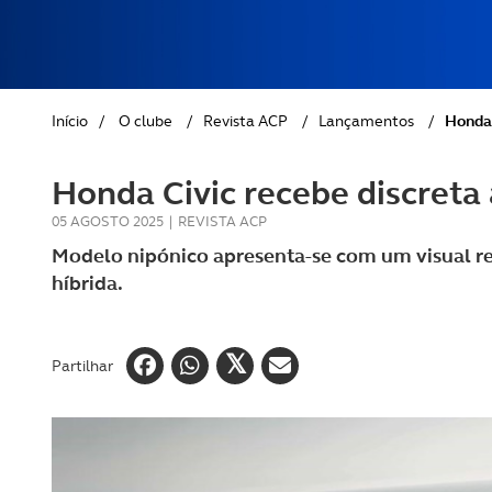
REVISTA ACP
PETS
SOBRE O ACP SEGUROS
CLÁSSICOS
Início
/
O clube
/
Revista ACP
/
Lançamentos
/
Honda 
GOLFE
Honda Civic recebe discreta
AUTOCARAVANISMO
05 AGOSTO 2025
|
REVISTA ACP
Modelo nipónico apresenta-se com um visual r
híbrida.
Partilhar