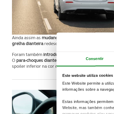
Ainda assim as
mudanças foram muito discretas
. T
grelha dianteira
redesenhada com acabamento em pr
Foram também
introduzidos novos detalhes nos fa
Consentir
O
para-choques dianteiro foi revisto
e apresenta ag
spoiler inferior na cor da carroçaria.
Este website utiliza cookies
Este Website permite a utili
informações sobre a navegaç
Estas informações permitem 
Website, mas também conhec
promover produtos e/ou serv