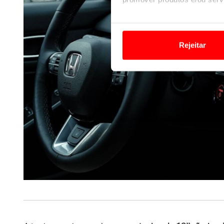
Em alguns casos, a utilizaç
tempo as suas preferências 
Rejeitar
Usamos cookies para melhorar
funcionalidades de redes so
Adicionalmente partilhamos i
e organizações na UE e em p
O ACP garantirá que as tran
consentimento e quando tal s
Realçamos que o bloqueio de 
navegação no Website e nos 
Consulte a política de cookie