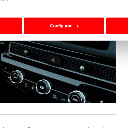
ão destas tecnologias dependem do seu consentimento, definind
e limitando o acesso a informações durante a navegação no Web
Configurar
 a sua experiência digital, personalizar conteúdos e anúncios,
ciais, bem como para analisar dados de navegação no nosso web
nformação, relativa à sua utilização do nosso site de publicidad
aíses terceiros.
sferências internacionais de dados pessoais serão realizadas 
e afigure estritamente necessário no contexto dos serviços a pr
certo tipo de Cookies e tecnologias similares pode ter impacto
serviços disponibilizados.
s do site.