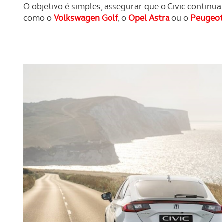
O objetivo é simples, assegurar que o Civic conti
como o
Volkswagen Golf
, o
Opel Astra
ou o
Peugeot