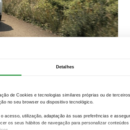
odas as versões passam a contar com uma
nova
eto brilhante.
róis
que contribuem para um aspeto mais desportivo.
Detalhes
ora linhas mais vincadas, juntamente com um novo
zação de Cookies e tecnologias similares próprias ou de tercei
ão no seu browser ou dispositivo tecnológico.
o acesso, utilização, adaptação às suas preferências e asseg
er os seus hábitos de navegação para personalizar conteúdos
iços.