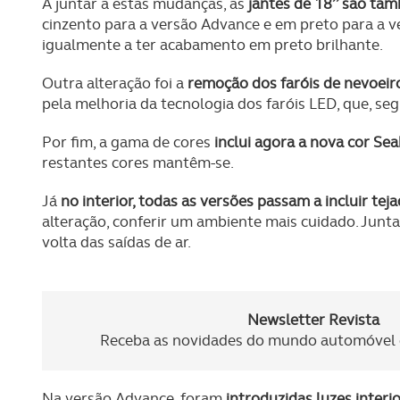
A juntar a estas mudanças, as
jantes de 18’’ são t
cinzento para a versão Advance e em preto para a 
igualmente a ter acabamento em preto brilhante.
Outra alteração foi a
remoção dos faróis de nevoeir
pela melhoria da tecnologia dos faróis LED, que, se
Por fim, a gama de cores
inclui agora a nova cor Se
restantes cores mantêm-se.
Já
no interior, todas as versões passam a incluir teja
alteração, conferir um ambiente mais cuidado. Ju
volta das saídas de ar.
Newsletter Revista
Receba as novidades do mundo automóvel e
Na versão Advance, foram
introduzidas luzes interi