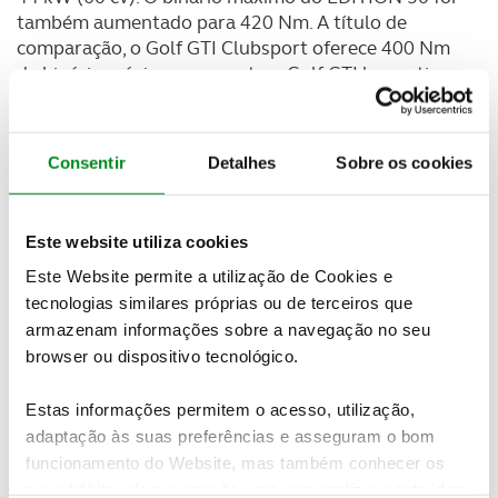
também aumentado para 420 Nm. A título de
comparação, o Golf GTI Clubsport oferece 400 Nm
de binário máximo, enquanto o Golf GTI base atinge
os 370 Nm.
Para os que preferem um caráter ainda mais
Consentir
Detalhes
Sobre os cookies
desportivo
, a Volkswagen oferece o pack opcional
GTI Performance com chassis Performance
exclusivamente para o Golf GTI EDITION 50.
Este website utiliza cookies
Este Website permite a utilização de Cookies e
tecnologias similares próprias ou de terceiros que
armazenam informações sobre a navegação no seu
browser ou dispositivo tecnológico.
Estas informações permitem o acesso, utilização,
adaptação às suas preferências e asseguram o bom
funcionamento do Website, mas também conhecer os
seus hábitos de navegação para personalizar conteúdos