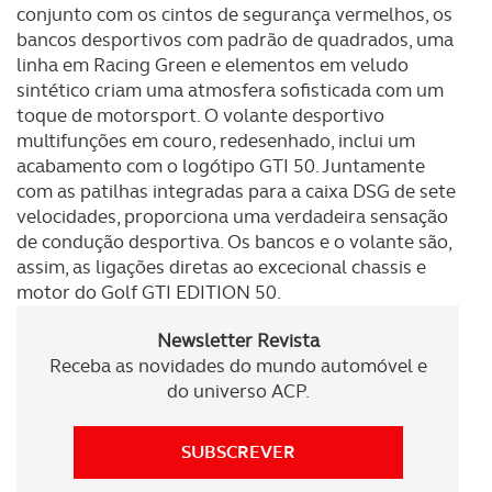
dados pessoais serão realizadas apenas com o seu
conjunto com os cintos de segurança vermelhos, os
consentimento e quando tal se afigure estritamente
bancos desportivos com padrão de quadrados, uma
necessário no contexto dos serviços a prestar.
linha em Racing Green e elementos em veludo
sintético criam uma atmosfera sofisticada com um
Realçamos que o bloqueio de certo tipo de Cookies e
toque de motorsport. O volante desportivo
tecnologias similares pode ter impacto na sua
multifunções em couro, redesenhado, inclui um
experiência de navegação no Website e nos serviços
acabamento com o logótipo GTI 50. Juntamente
disponibilizados.
com as patilhas integradas para a caixa DSG de sete
velocidades, proporciona uma verdadeira sensação
Consulte a política de cookies do site.
de condução desportiva. Os bancos e o volante são,
assim, as ligações diretas ao excecional chassis e
motor do Golf GTI EDITION 50.
Newsletter Revista
Receba as novidades do mundo automóvel e
do universo ACP.
SUBSCREVER