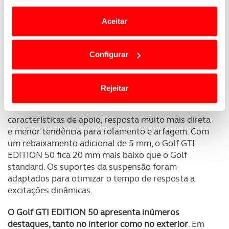
e anúncios de modo a promover produtos e/ou serviços.
Aceitar
Em alguns casos, a utilização destas tecnologias
dependem do seu consentimento, definindo nesses
Configurar
termos e a todo o tempo as suas preferências e limitando
o acesso a informações durante a navegação no
Website.
Graças às molas com rigidez aumentada, a
Rejeitar
frequência natural nos eixos dianteiro e traseiro foi
elevada cerca de 20%
. Isto traduz-se em melhores
Usamos cookies para melhorar a sua experiência digital,
características de apoio, resposta muito mais direta
personalizar conteúdos e anúncios, para lhe proporcionar
e menor tendência para rolamento e arfagem. Com
funcionalidades de redes sociais, bem como para
um rebaixamento adicional de 5 mm, o Golf GTI
analisar dados de navegação no nosso website.
EDITION 50 fica 20 mm mais baixo que o Golf
standard. Os suportes da suspensão foram
Adicionalmente partilhamos informação, relativa à sua
adaptados para otimizar o tempo de resposta a
utilização do nosso site de publicidade e de análise, com
excitações dinâmicas.
parceiros e organizações na UE e em países terceiros.
O Golf GTI EDITION 50 apresenta inúmeros
O ACP garantirá que as transferências internacionais de
destaques, tanto no interior como no exterior
. Em