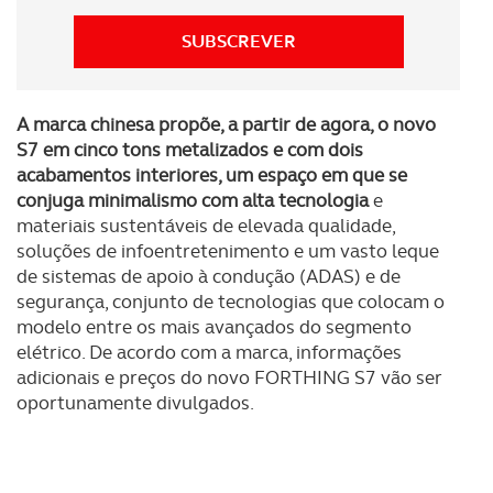
O ACP garantirá que as transferências internacionais de
SUBSCREVER
dados pessoais serão realizadas apenas com o seu
consentimento e quando tal se afigure estritamente
necessário no contexto dos serviços a prestar.
A marca chinesa propõe, a partir de agora, o novo
S7 em cinco tons metalizados e com dois
Realçamos que o bloqueio de certo tipo de Cookies e
acabamentos interiores, um espaço em que se
tecnologias similares pode ter impacto na sua
conjuga minimalismo com alta tecnologia
e
experiência de navegação no Website e nos serviços
materiais sustentáveis de elevada qualidade,
disponibilizados.
soluções de infoentretenimento e um vasto leque
de sistemas de apoio à condução (ADAS) e de
Consulte a política de cookies do site.
segurança, conjunto de tecnologias que colocam o
modelo entre os mais avançados do segmento
elétrico. De acordo com a marca, informações
adicionais e preços do novo FORTHING S7 vão ser
oportunamente divulgados.