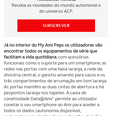
consentimento e quando tal se afigure estritamente
Receba as novidades do mundo automóvel e
necessário no contexto dos serviços a prestar.
do universo ACP.
Realçamos que o bloqueio de certo tipo de Cookies e
SUBSCREVER
tecnologias similares pode ter impacto na sua
experiência de navegação no Website e nos serviços
disponibilizados.
Já no interior do My Ami Peps os utilizadores vão
encontrar todos os equipamentos de série que
Consulte a política de cookies do site.
facilitam a vida quotidiana
, com acessórios
funcionais como o suporte para um smartphone, as
redes nas portas com uma faixa laranja, a rede da
divisória central, o gancho amarelo para sacos e os
três compartimentos de arrumação em tom laranja.
As portas mantêm as duas cintas de abertura e há
pespontos laranja nos tapetes. A caixa de
conetividade Data@Ami" permite ao utilizador
conetar o seu smartphone ao Ami para aceder a
todos os dados (autonomia disponível,