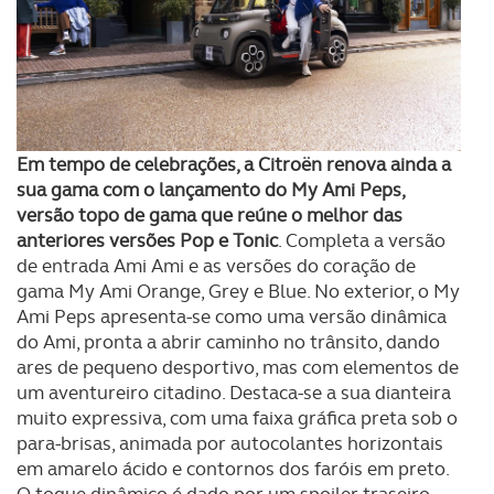
Em tempo de celebrações, a Citroën renova ainda a
sua gama com o lançamento do My Ami Peps,
versão topo de gama que reúne o melhor das
anteriores versões Pop e Tonic
. Completa a versão
de entrada Ami Ami e as versões do coração de
gama My Ami Orange, Grey e Blue. No exterior, o My
Ami Peps apresenta-se como uma versão dinâmica
do Ami, pronta a abrir caminho no trânsito, dando
ares de pequeno desportivo, mas com elementos de
um aventureiro citadino. Destaca-se a sua dianteira
muito expressiva, com uma faixa gráfica preta sob o
para-brisas, animada por autocolantes horizontais
em amarelo ácido e contornos dos faróis em preto.
O toque dinâmico é dado por um spoiler traseiro,