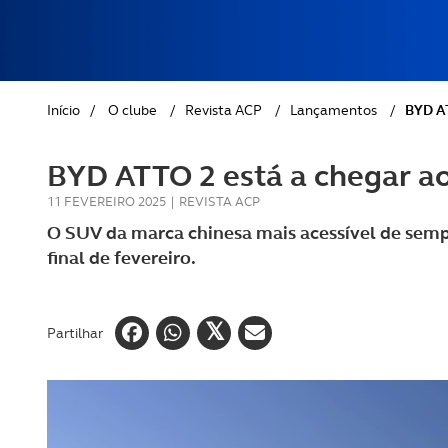
REVISTA ACP
PETS
SOBRE O ACP SEGUROS
CLÁSSICOS
Início
/
O clube
/
Revista ACP
/
Lançamentos
/
BYD AT
GOLFE
BYD ATTO 2 está a chegar a
AUTOCARAVANISMO
11 FEVEREIRO 2025
|
REVISTA ACP
O SUV da marca chinesa mais acessível de sem
final de fevereiro.
Partilhar