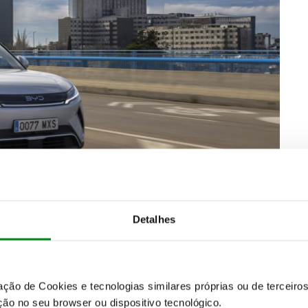
cações a nível de baterias e motor, variando apenas
D ATTO 2 Active, tem uma lista de equipamento que
Detalhes
ve de 17 polegadas, faróis, luzes traseiras e luzes
tricamente ajustável, controlo inteligente dos
, smartphone ou dispositivo portátil, sensores de
nfoentretenimento com ecrã tátil rotativo de 10,1
zação de Cookies e tecnologias similares próprias ou de tercei
2L (Vehicle-to-Load).
ão no seu browser ou dispositivo tecnológico.