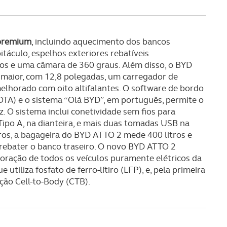
serviços disponibilizados.
s do site.
 premium
, incluindo aquecimento dos bancos
itáculo, espelhos exteriores rebatíveis
ros e uma câmara de 360 graus. Além disso, o BYD
 maior, com 12,8 polegadas, um carregador de
lhorado com oito altifalantes. O software de bordo
OTA) e o sistema “Olá BYD”, em português, permite o
. O sistema inclui conetividade sem fios para
Tipo A, na dianteira, e mais duas tomadas USB na
ros, a bagageira do BYD ATTO 2 mede 400 litros e
 rebater o banco traseiro. O novo BYD ATTO 2
coração de todos os veículos puramente elétricos da
tiliza fosfato de ferro-lítiro (LFP), e, pela primeira
ção Cell-to-Body (CTB).