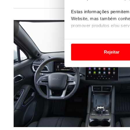
Estas informações permitem 
Website, mas também conhec
promover produtos e/ou serv
Em alguns casos, a utilizaç
tempo as suas preferências 
Rejeitar
Usamos cookies para melhorar
funcionalidades de redes so
Adicionalmente partilhamos i
e organizações na UE e em p
O ACP garantirá que as tran
consentimento e quando tal s
Realçamos que o bloqueio de 