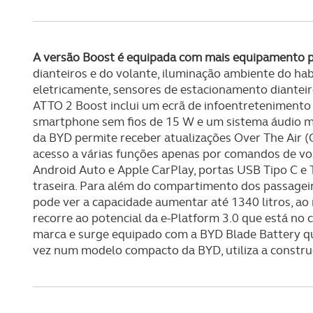
navegação no Website e nos 
Consulte a política de cookie
A versão Boost é equipada com mais equipamento
dianteiros e do volante, iluminação ambiente do hab
eletricamente, sensores de estacionamento diantei
ATTO 2 Boost inclui um ecrã de infoentretenimento
smartphone sem fios de 15 W e um sistema áudio me
da BYD permite receber atualizações Over The Air (
acesso a várias funções apenas por comandos de voz
Android Auto e Apple CarPlay, portas USB Tipo C e 
traseira. Para além do compartimento dos passagei
pode ver a capacidade aumentar até 1340 litros, ao
recorre ao potencial da e-Platform 3.0 que está no 
marca e surge equipado com a BYD Blade Battery que u
vez num modelo compacto da BYD, utiliza a constru