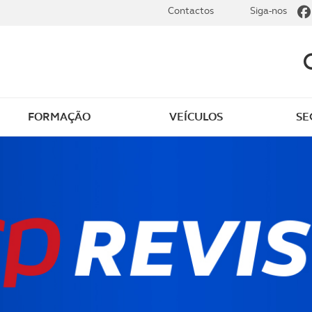
Contactos
Siga-nos
FORMAÇÃO
VEÍCULOS
SE
dade
Clássicos
mentos
Notícias do clube
s
Golfe
sts
Revista ACP Edição
impressa
rto