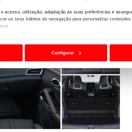
o acesso, utilização, adaptação às suas preferências e asseg
er os seus hábitos de navegação para personalizar conteúdos
iços.
ão destas tecnologias dependem do seu consentimento, definind
e limitando o acesso a informações durante a navegação no Web
Configurar
 a sua experiência digital, personalizar conteúdos e anúncios,
ciais, bem como para analisar dados de navegação no nosso web
nformação, relativa à sua utilização do nosso site de publicidad
aíses terceiros.
sferências internacionais de dados pessoais serão realizadas 
e afigure estritamente necessário no contexto dos serviços a pr
certo tipo de Cookies e tecnologias similares pode ter impacto