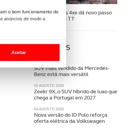
07 JULHO 2025
Jeep Compass 4xe dá novo passo
uram o bom funcionamento do
no mundo dos TT
 e anúncios de modo a
o nesses termos e a todo o
Últimas
site.
Aceitar
 para lhe proporcionar
05 AGOSTO 2026
SUV mais vendido da Mercedes-
site.
Benz está mais versátil
e e de análise, com parceiros
05 AGOSTO 2026
Zeekr 9X, o SUV híbrido de luxo que
chega a Portugal em 2027
apenas com o seu
04 AGOSTO 2026
estar.
Nova versão do ID.Polo reforça
oferta elétrica da Volkswagen
 na sua experiência de