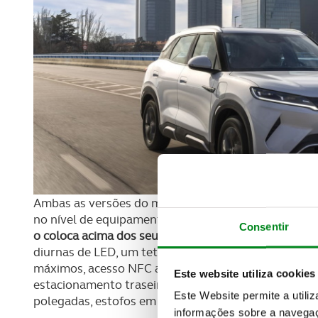
Ambas as versões do modelo têm as mesmas especifi
no nível de equipamento.
A versão de entrada, o BY
Consentir
o coloca acima dos seus rivais
, com jantes em liga le
diurnas de LED, um teto panorâmico com cortina ele
máximos, acesso NFC através de chave, cartão-chave
Este website utiliza cookies
estacionamento traseiros e câmara, um sistema de i
Este Website permite a utili
polegadas, estofos em pele vegan e funcionalidade V
informações sobre a navegaç