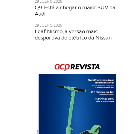
29 JULHO 2026
Q9. Está a chegar o maior SUV da
Audi
29 JULHO 2026
Leaf Nismo, a versão mais
desportiva do elétrico da Nissan
Rev
202