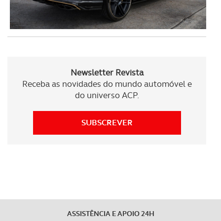
dados pessoais serão realizadas apenas com o seu
consentimento e quando tal se afigure estritamente
necessário no contexto dos serviços a prestar.
Realçamos que o bloqueio de certo tipo de Cookies e
tecnologias similares pode ter impacto na sua
Newsletter Revista
experiência de navegação no Website e nos serviços
Receba as novidades do mundo automóvel e
disponibilizados.
do universo ACP.
Consulte a política de cookies do site.
SUBSCREVER
ASSISTÊNCIA E APOIO 24H