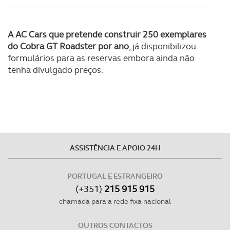
Realçamos que o bloqueio de certo tipo de Cookies e
tecnologias similares pode ter impacto na sua
A AC Cars que pretende construir 250 exemplares
experiência de navegação no Website e nos serviços
do Cobra GT Roadster por ano
, já disponibilizou
disponibilizados.
formulários para as reservas embora ainda não
tenha divulgado preços.
Consulte a política de cookies do site.
ASSISTÊNCIA E APOIO 24H
PORTUGAL E ESTRANGEIRO
(+351)
215 915 915
chamada para a rede fixa nacional
OUTROS CONTACTOS