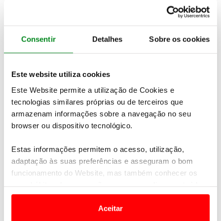
em couro, detalhes que confirmam o status deste
desportivo.
Consentir
Detalhes
Sobre os cookies
Este website utiliza cookies
Este Website permite a utilização de Cookies e
tecnologias similares próprias ou de terceiros que
armazenam informações sobre a navegação no seu
browser ou dispositivo tecnológico.
Estas informações permitem o acesso, utilização,
adaptação às suas preferências e asseguram o bom
funcionamento do Website, mas também conhecer os
Concebido para ser divertido de conduzir, estão
seus hábitos de navegação para personalizar conteúdos
disponíveis duas motorizações – um V8 de 5 litros,
e anúncios de modo a promover produtos e/ou serviços.
naturalmente aspirada que debita 454 cv e outra
Aceitar
versão superalimentada que gera 654 cv de
Em alguns casos, a utilização destas tecnologias