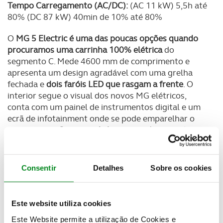
Tempo Carregamento (AC/DC):
(AC 11 kW) 5,5h até
80% (DC 87 kW) 40min de 10% até 80%
O
MG 5 Electric é uma das poucas opções quando
procuramos uma carrinha 100% elétrica
do
segmento C. Mede 4600 mm de comprimento e
apresenta um design agradável com uma grelha
fechada e
dois faróis LED que rasgam a frente
. O
interior segue o visual dos novos MG elétricos,
conta com um painel de instrumentos digital e um
ecrã de infotainment onde se pode emparelhar o
smartphone.
O espaço de bagageira é um ponto
positivo já que o modelo oferece 479 litros
de
capacidade que pode ir até
1367 litros com a
segunda fila de bancos rebatida.
Consentir
Detalhes
Sobre os cookies
Quanto ao motor o modelo apresenta uma unidade
elétrica com tração apenas nas rodas da frente,
seja
Este website utiliza cookies
na versão Standard Range com
177 cavalos
e uma
Este Website permite a utilização de Cookies e
autonomia máxima de
320 quilómetros ou na