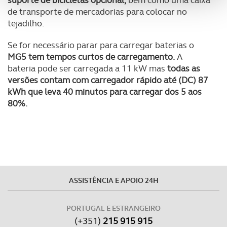
suporte de bicicletas opcional,
bem como uma caixa
de transporte de mercadorias para colocar no
analisar dados de navegação no nosso website.
tejadilho.
Adicionalmente partilhamos informação, relativa à sua
Se for necessário parar para carregar baterias o
utilização do nosso site de publicidade e de análise, com
MG5 tem tempos curtos de carregamento.
A
parceiros e organizações na UE e em países terceiros.
bateria pode ser carregada a 11 kW mas
todas as
versões contam com carregador rápido até (DC) 87
O ACP garantirá que as transferências internacionais de
kWh que leva 40 minutos para carregar dos 5 aos
dados pessoais serão realizadas apenas com o seu
80%.
consentimento e quando tal se afigure estritamente
necessário no contexto dos serviços a prestar.
Realçamos que o bloqueio de certo tipo de Cookies e
tecnologias similares pode ter impacto na sua
experiência de navegação no Website e nos serviços
ASSISTÊNCIA E APOIO 24H
disponibilizados.
Consulte a política de cookies do site.
PORTUGAL E ESTRANGEIRO
(+351)
215 915 915