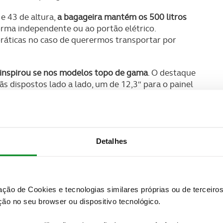
e 43 de altura,
a bagageira mantém os 500 litros
orma independente ou ao portão elétrico.
práticas no caso de querermos transportar por
inspirou se nos modelos topo de gama
. O destaque
s dispostos lado a lado, um de 12,3″ para o painel
enimento.
SUBSCREVER
 do universo ACP.
Detalhes
 do sistema operativo da BMW
, que se torna mais fácil
el para atender chamadas ou reproduzir as nossas
zação de Cookies e tecnologias similares próprias ou de tercei
ão no seu browser ou dispositivo tecnológico.