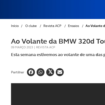
REVISTA ACP
PETS
SOBRE O ACP SEGUROS
CLÁSSICOS
Início
/
O clube
/
Revista ACP
/
Ensaios
/
Ao Volante 
GOLFE
Ao Volante da BMW 320d To
AUTOCARAVANISMO
09 MARÇO 2023
|
REVISTA ACP
Esta semana estivemos ao volante de uma das 
Partilhar