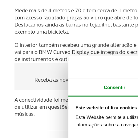
Mede mais de 4 metros e 70 e tem cerca de 1 metro 
com acesso facilitado graças ao vidro que abre de f
Destacamos ainda as barras no tejadilho, bastante 
exemplo uma bicicleta.
O interior também recebeu uma grande alteração e
vai para o BMW Curved Display que integra dois ecrã
de instrumentos e outro de 14,9″ para o infoentret
Newsletter Revista
Receba as novidades do mundo automóvel e
Consentir
A conectividade foi melhorada
integra a versão 8.0
de utilizar em questões como emparelhar o telemóv
Este website utiliza cookies
músicas.
Este Website permite a utili
informações sobre a navegaç