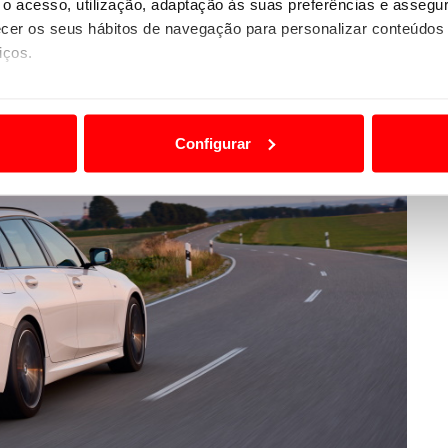
o acesso, utilização, adaptação às suas preferências e asseg
er os seus hábitos de navegação para personalizar conteúdos
iços.
ão destas tecnologias dependem do seu consentimento, definind
e limitando o acesso a informações durante a navegação no Web
Configurar
 a sua experiência digital, personalizar conteúdos e anúncios,
ciais, bem como para analisar dados de navegação no nosso web
nformação, relativa à sua utilização do nosso site de publicidad
aíses terceiros.
sferências internacionais de dados pessoais serão realizadas 
e afigure estritamente necessário no contexto dos serviços a pr
certo tipo de Cookies e tecnologias similares pode ter impacto
serviços disponibilizados.