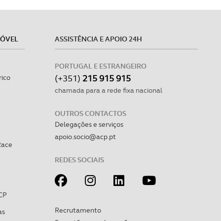
MÓVEL
ASSISTÊNCIA E APOIO 24H
PORTUGAL E ESTRANGEIRO
(+351)
215 915 915
rico
chamada para a rede fixa nacional
OUTROS CONTACTOS
Delegações e serviços
apoio.socio@acp.pt
Race
REDES SOCIAIS
CP
Recrutamento
as