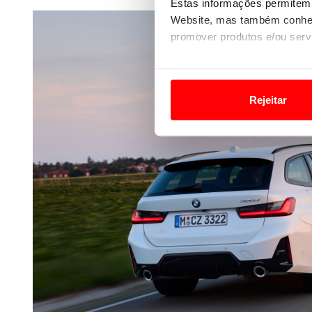
Estas informações permitem 
Website, mas também conhec
promover produtos e/ou serv
Em alguns casos, a utilizaç
tempo as suas preferências 
Rejeitar
Usamos cookies para melhorar
funcionalidades de redes so
Adicionalmente partilhamos i
e organizações na UE e em p
O ACP garantirá que as tran
consentimento e quando tal s
Realçamos que o bloqueio de 
navegação no Website e nos 