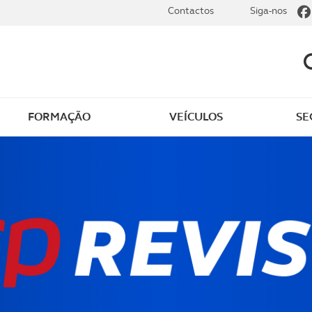
Contactos
Siga-nos
FORMAÇÃO
VEÍCULOS
SE
 ao ACP Golfe
Seguro de golfe
os
Sobre o ACP Golfe
as e novidades
Join ACP Golfe
o membros
Rejoignez L'ACP Golfe
obre golfe
9 Semanas e Meia – Co
a jogar com o ACP