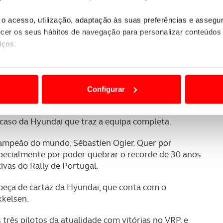
ngo. Além da tradicional dupla passagem pela
o acesso, utilização, adaptação às suas preferências e asseg
s disputada sob o regime de Power Stage, os troços de
er os seus hábitos de navegação para personalizar conteúdos
tam a fazer parte integrante do programa.
iços.
 de Matosinhos junto do muito público para uma
ão destas tecnologias dependem do seu consentimento, definind
e limitando o acesso a informações durante a navegação no Web
Configurar
 a sua experiência digital, personalizar conteúdos e anúncios,
olta a contar com os principais nomes do
ciais, bem como para analisar dados de navegação no nosso web
aso da Hyundai que traz a equipa completa.
nformação, relativa à sua utilização do nosso site de publicidad
campeão do mundo, Sébastien Ogier. Quer por
aíses terceiros.
pecialmente por poder quebrar o recorde de 30 anos
ivas do Rally de Portugal.
sferências internacionais de dados pessoais serão realizadas 
abeça de cartaz da Hyundai, que conta com o
e afigure estritamente necessário no contexto dos serviços a pr
kelsen.
certo tipo de Cookies e tecnologias similares pode ter impacto
 três pilotos da atualidade com vitórias no VRP, e