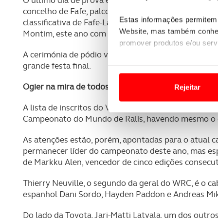
concelho de Fafe, palco de todos os troços de domi
Estas informações permitem 
classificativa de Fafe-Lameirinha, a última das quai
Website, mas também conhec
Montim, este ano com duas passagens, e Luílhas vol
promover produtos e/ou serv
A cerimónia de pódio volta a ter lugar na Marginal
grande festa final.
Em alguns casos, a utilizaç
tempo as suas preferências 
Ogier na mira de todos
Rejeitar
Usamos cookies para melhorar
A lista de inscritos do Vodafone Rally de Portugal v
funcionalidades de redes so
Campeonato do Mundo de Ralis, havendo mesmo o c
Adicionalmente partilhamos i
As atenções estão, porém, apontadas para o atual 
e organizações na UE e em p
permanecer líder do campeonato deste ano, mas es
de Markku Alen, vencedor de cinco edições consecut
O ACP garantirá que as tran
Thierry Neuville, o segundo da geral do WRC, é o c
consentimento e quando tal s
espanhol Dani Sordo, Hayden Paddon e Andreas Mik
Realçamos que o bloqueio de 
Do lado da Toyota, Jari-Matti Latvala, um dos outros