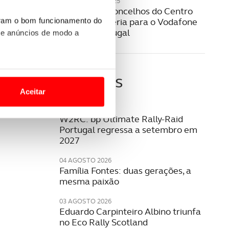
26 FEVEREIRO 2025
ACP e nove concelhos do Centro
fecham parceria para o Vodafone
uram o bom funcionamento do
Rally de Portugal
 e anúncios de modo a
o nesses termos e a todo o
Últimas
site.
Aceitar
 para lhe proporcionar
06 AGOSTO 2026
W2RC: bp Ultimate Rally-Raid
site.
Portugal regressa a setembro em
2027
e e de análise, com parceiros
04 AGOSTO 2026
Família Fontes: duas gerações, a
mesma paixão
apenas com o seu
estar.
03 AGOSTO 2026
Eduardo Carpinteiro Albino triunfa
 na sua experiência de
no Eco Rally Scotland