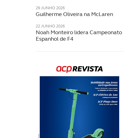
29 JUNHO 2026
Guilherme Oliveira na McLaren
22 JUNHO 2026
Noah Monteiro lidera Campeonato
Espanhol de F4
Rev
202