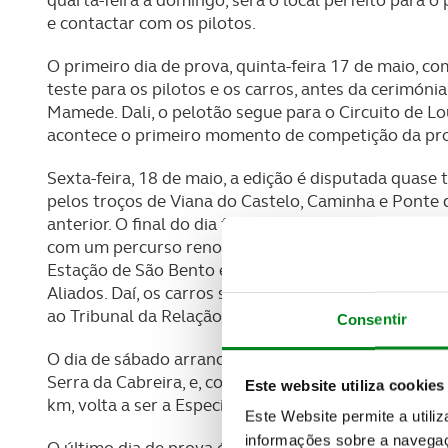
e contactar com os pilotos.
O primeiro dia de prova, quinta-feira 17 de maio, 
teste para os pilotos e os carros, antes da cerimón
Mamede. Dali, o pelotão segue para o Circuito de Lo
acontece o primeiro momento de competição da pr
Sexta-feira, 18 de maio, a edição é disputada quas
pelos troços de Viana do Castelo, Caminha e Ponte 
anterior. O final do dia faz o rally regressar ao cen
com um percurso renovado, dois anos após a estreia
Estação de São Bento e à Brasileira para voltar a l
Aliados. Daí, os carros sobem até à Torre dos Cléri
ao Tribunal da Relação.
Consentir
O dia de sábado arranca com a classificativa de Vie
Serra da Cabreira, e, como é já tradição, a incontor
Este website utiliza cookies
km, volta a ser a Especial mais longa e uma das mais
Este Website permite a utili
informações sobre a navegaç
O último dia de prova é uma homenagem do Rally d