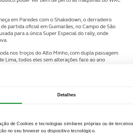
começa em Paredes com o Shakedown, o derradeiro
ia de partida oficial em Guimarães, no Campo de São
usada para a única Super Especial do rally, onde
ova.
e toda nos troços do Alto Minho, com dupla passagem
de Lima, todos eles sem alterações face ao ano
tro da cidade do Porto. O Porto Street Stage surge
: arranca na Sé do Porto, subindo depois junto à
evar as emoções do Mundial de Ralis à Avenida dos
gos para terminarem os 1,95 km de especial em frente
Detalhes
ira do Minho, seguindo para Cabeceiras de Basto, na
nável classificativa de Amarante, que com os seus 37,6
 exigentes do rally.
zação de Cookies e tecnologias similares próprias ou de tercei
ão no seu browser ou dispositivo tecnológico.
e Portugal e do Automóvel Club de Portugal ao