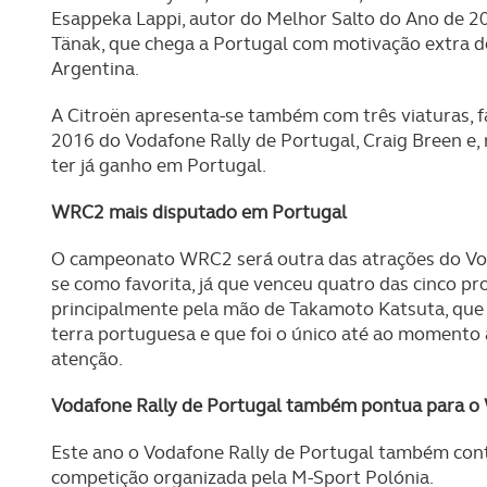
navegação no Website e nos 
Esappeka Lappi, autor do Melhor Salto do Ano de 2
Tänak, que chega a Portugal com motivação extra de
Consulte a política de cookie
Argentina.
A Citroën apresenta-se também com três viaturas, f
2016 do Vodafone Rally de Portugal, Craig Breen e
ter já ganho em Portugal.
WRC2 mais disputado em Portugal
O campeonato WRC2 será outra das atrações do Vod
se como favorita, já que venceu quatro das cinco pro
principalmente pela mão de Takamoto Katsuta, que 
terra portuguesa e que foi o único até ao momento 
atenção.
Vodafone Rally de Portugal também pontua para o
Este ano o Vodafone Rally de Portugal também cont
competição organizada pela M-Sport Polónia.