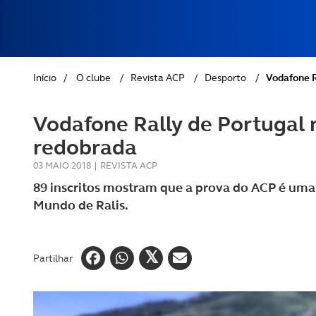
REVISTA ACP
PETS
SOBRE O ACP SEGUROS
CLÁSSICOS
Início
/
O clube
/
Revista ACP
/
Desporto
/
Vodafone R
GOLFE
Vodafone Rally de Portugal
AUTOCARAVANISMO
redobrada
03 MAIO 2018
|
REVISTA ACP
89 inscritos mostram que a prova do ACP é um
Mundo de Ralis.
Partilhar