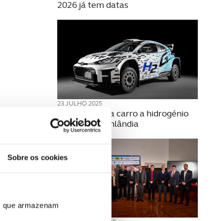
2026 já tem datas
23 JULHO 2025
Toyota estreia carro a hidrogénio
no Rally da Finlândia
Sobre os cookies
ros que armazenam