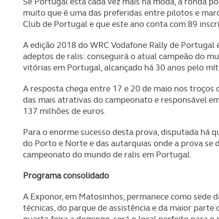
Se Portugal está cada vez mais na moda, a ronda 
muito que é uma das preferidas entre pilotos e m
Club de Portugal e que este ano conta com 89 inscri
A edição 2018 do WRC Vodafone Rally de Portugal 
adeptos de ralis: conseguirá o atual campeão do mu
vitórias em Portugal, alcançado há 30 anos pelo mí
A resposta chega entre 17 e 20 de maio nos troços d
das mais atrativas do campeonato e responsável e
137 milhões de euros.
Para o enorme sucesso desta prova, disputada há qu
do Porto e Norte e das autarquias onde a prova se d
campeonato do mundo de ralis em Portugal.
Programa consolidado
A Exponor, em Matosinhos, permanece como sede da p
técnicas, do parque de assistência e da maior parte
quarta-feira a domingo, será o local perfeito para