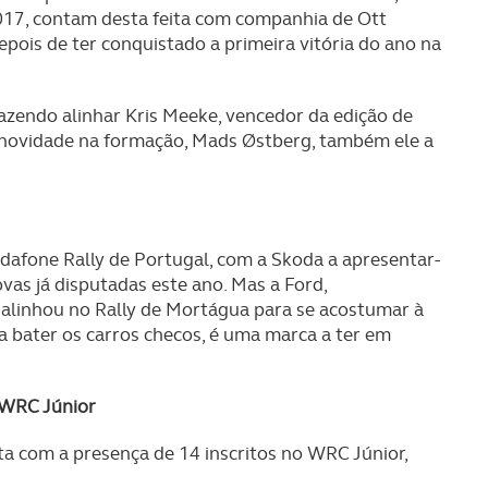
serviços disponibilizados.
017, contam desta feita com companhia de Ott
pois de ter conquistado a primeira vitória do ano na
s do site.
azendo alinhar Kris Meeke, vencedor da edição de
, novidade na formação, Mads Østberg, também ele a
afone Rally de Portugal, com a Skoda a apresentar-
vas já disputadas este ano. Mas a Ford,
alinhou no Rally de Mortágua para se acostumar à
a bater os carros checos, é uma marca a ter em
 WRC Júnior
a com a presença de 14 inscritos no WRC Júnior,