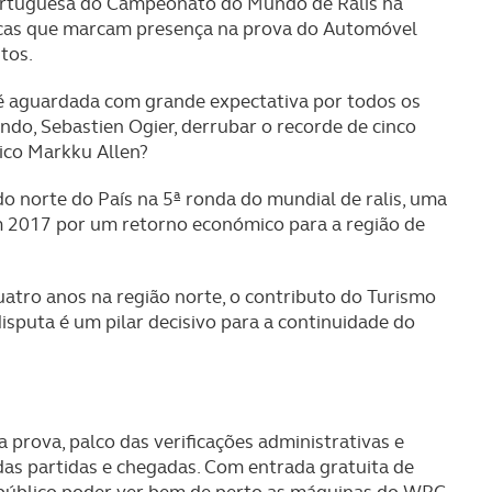
portuguesa do Campeonato do Mundo de Ralis há
arcas que marcam presença na prova do Automóvel
tos.
é aguardada com grande expectativa por todos os
ndo, Sebastien Ogier, derrubar o recorde de cinco
tico Markku Allen?
o norte do País na 5ª ronda do mundial de ralis, uma
m 2017 por um retorno económico para a região de
atro anos na região norte, o contributo do Turismo
isputa é um pilar decisivo para a continuidade do
rova, palco das verificações administrativas e
 das partidas e chegadas. Com entrada gratuita de
 o público poder ver bem de perto as máquinas do WRC