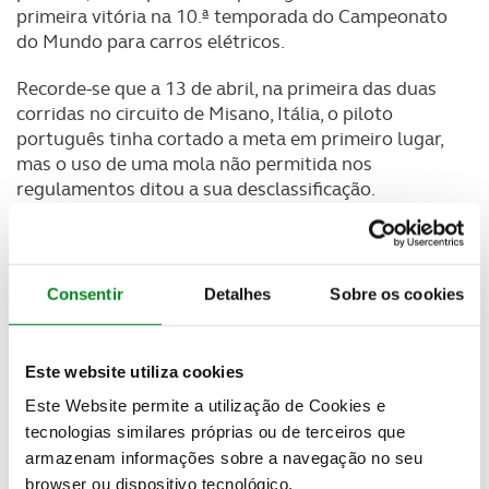
primeira vitória na 10.ª temporada
do Campeonato
do Mundo para carros elétricos.
Recorde-se que a 13 de abril, na primeira das duas
corridas no circuito de Misano, Itália, o piloto
português tinha cortado a meta em primeiro lugar,
mas o uso de uma mola não permitida nos
regulamentos ditou a sua desclassificação.
Até aí, o piloto da Porsche vinha em ritmo de
ascensão na tabela, tendo conquistado um 16º e um
14º lugar nas duas corridas na Arábia Saudita, um
Consentir
Detalhes
Sobre os cookies
6º lugar em São Paulo e um 4º Lugar em Tóquio. Na
segunda corrida em solo italiano, um dia depois da
desclassificação, ficou-se pelo 17º lugar.
Mas no
Este website utiliza cookies
Mónaco terminou em 7º lugar e na primeira corrida
Este Website permite a utilização de Cookies e
em Berlim num 6º lugar.
tecnologias similares próprias ou de terceiros que
armazenam informações sobre a navegação no seu
Newsletter Revista
browser ou dispositivo tecnológico.