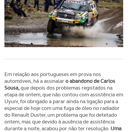
Realçamos que o bloqueio de certo tipo de Cookies e
tecnologias similares pode ter impacto na sua
experiência de navegação no Website e nos serviços
disponibilizados.
Consulte a política de cookies do site.
Em relação aos portugueses em prova nos
automóveis, há a assinalar
o abandono de Carlos
Sousa,
que depois dos problemas registados na
etapa de ontem, que não contou com assistência em
Uyuni, foi obrigado a parar ainda na ligação para a
especial de hoje com uma fuga de óleo no radiador
do Renault Duster, um problema que foi detetado
ontem, mas que devido à ausência de assistência
durante a noite, acabou por não ter resolução.
Uma