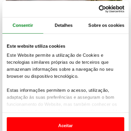
Consentir
Detalhes
Sobre os cookies
Este website utiliza cookies
Este Website permite a utilização de Cookies e
tecnologias similares próprias ou de terceiros que
armazenam informações sobre a navegação no seu
browser ou dispositivo tecnológico.
Estas informações permitem o acesso, utilização,
adaptação às suas preferências e asseguram o bom
funcionamento do Website, mas também conhecer os
seus hábitos de navegação para personalizar conteúdos
Com a etapa de amanhã cancelada devido ao mau
e anúncios de modo a promover produtos e/ou serviços.
tempo que se faz sentir já em solo argentino, os
Aceitar
Peugeot continuam calculistas, com Sainz no 1º