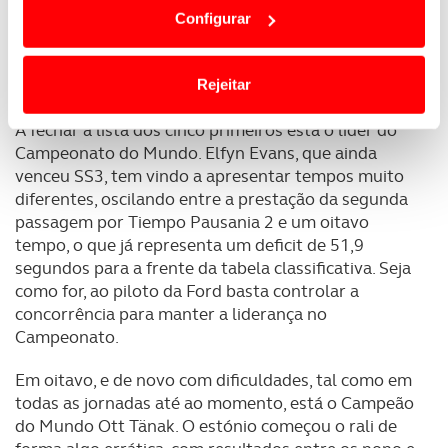
dependem do seu consentimento, definindo nesses
o segundo e o quarto lugares. Só nos últimos dois
Configurar
termos e a todo o tempo as suas preferências e limitando
troços do dia é que o piloto da Toyota perdeu mais
o acesso a informações durante a navegação no
ritmo. Ainda assim, o atraso para o pódio é quase
Website.
Rejeitar
nulo e os próximos dias prometem animada luta.
Usamos cookies para melhorar a sua experiência digital,
A fechar a lista dos cinco primeiros está o líder do
personalizar conteúdos e anúncios, para lhe proporcionar
Campeonato do Mundo. Elfyn Evans, que ainda
funcionalidades de redes sociais, bem como para
venceu SS3, tem vindo a apresentar tempos muito
analisar dados de navegação no nosso website.
diferentes, oscilando entre a prestação da segunda
passagem por Tiempo Pausania 2 e um oitavo
Adicionalmente partilhamos informação, relativa à sua
tempo, o que já representa um deficit de 51,9
utilização do nosso site de publicidade e de análise, com
segundos para a frente da tabela classificativa. Seja
parceiros e organizações na UE e em países terceiros.
como for, ao piloto da Ford basta controlar a
concorrência para manter a liderança no
Campeonato.
O ACP garantirá que as transferências internacionais de
dados pessoais serão realizadas apenas com o seu
Em oitavo, e de novo com dificuldades, tal como em
consentimento e quando tal se afigure estritamente
todas as jornadas até ao momento, está o Campeão
necessário no contexto dos serviços a prestar.
do Mundo Ott Tänak. O estónio começou o rali de