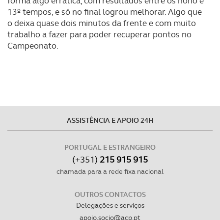
forma algo errática, com resultados entre os nono e
Realçamos que o bloqueio de certo tipo de Cookies e
13º tempos, e só no final logrou melhorar. Algo que
tecnologias similares pode ter impacto na sua
o deixa quase dois minutos da frente e com muito
experiência de navegação no Website e nos serviços
trabalho a fazer para poder recuperar pontos no
disponibilizados.
Campeonato.
Consulte a política de cookies do site.
ASSISTÊNCIA E APOIO 24H
PORTUGAL E ESTRANGEIRO
(+351)
215 915 915
chamada para a rede fixa nacional
OUTROS CONTACTOS
Delegações e serviços
apoio.socio@acp.pt