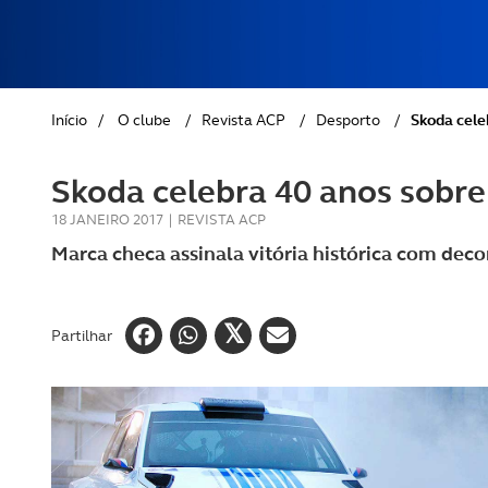
REVISTA ACP
PETS
SOBRE O ACP SEGUROS
CLÁSSICOS
Início
/
O clube
/
Revista ACP
/
Desporto
/
Skoda cele
GOLFE
Skoda celebra 40 anos sobre
AUTOCARAVANISMO
18 JANEIRO 2017
|
REVISTA ACP
Marca checa assinala vitória histórica com de
Partilhar