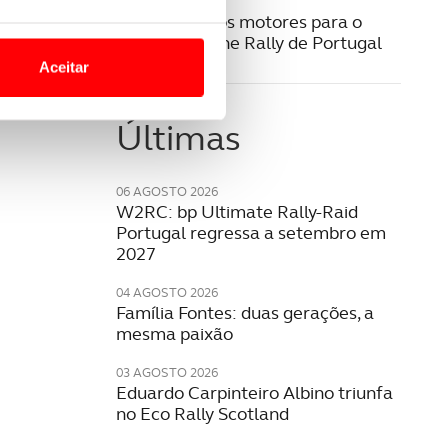
07 MAIO 2024
Já aquecem os motores para o
o nesses termos e a todo o
WRC Vodafone Rally de Portugal
site.
Aceitar
 para lhe proporcionar
site.
Últimas
e e de análise, com parceiros
06 AGOSTO 2026
W2RC: bp Ultimate Rally-Raid
Portugal regressa a setembro em
apenas com o seu
2027
estar.
04 AGOSTO 2026
Família Fontes: duas gerações, a
 na sua experiência de
mesma paixão
03 AGOSTO 2026
Eduardo Carpinteiro Albino triunfa
no Eco Rally Scotland