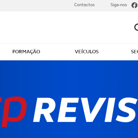
Contactos
Siga-nos
FORMAÇÃO
VEÍCULOS
SE
dade
Clássicos
mentos
Notícias do clube
s
Golfe
sts
Revista ACP Edição
impressa
rto