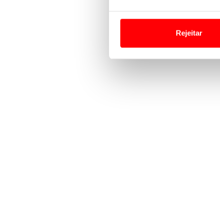
Em alguns casos, a utilizaç
tempo as suas preferências 
Rejeitar
Usamos cookies para melhorar
funcionalidades de redes so
Adicionalmente partilhamos i
e organizações na UE e em p
O ACP garantirá que as tran
consentimento e quando tal s
Realçamos que o bloqueio de 
navegação no Website e nos 
Consulte a política de cookie