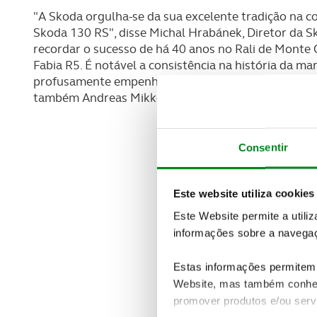
"A Skoda orgulha-se da sua excelente tradição na 
Skoda 130 RS", disse Michal Hrabánek, Diretor da S
recordar o sucesso de há 40 anos no Rali de Monte
Fabia R5. É notável a consistência na história da 
profusamente empenhados. Além dos nossos pilotos 
também Andreas Mikkelsen tripulará o Skoda Fabia 
Consentir
Este website utiliza cookies
Este Website permite a utili
informações sobre a navegaç
Estas informações permitem 
Website, mas também conhec
promover produtos e/ou serv