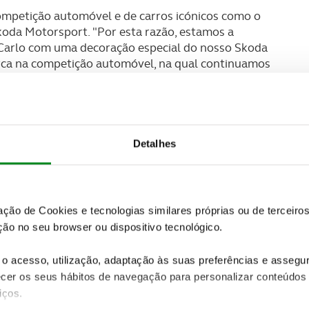
competição automóvel e de carros icónicos como o
koda Motorsport. "Por esta razão, estamos a
 Carlo com uma decoração especial do nosso Skoda
marca na competição automóvel, na qual continuamos
oficiais – Pontus Tidemand e Jan Kopecký –
R5 no Rali de Monte Carlo", continuou Hrabánek.
Detalhes
zação de Cookies e tecnologias similares próprias ou de tercei
ão no seu browser ou dispositivo tecnológico.
o acesso, utilização, adaptação às suas preferências e asseg
er os seus hábitos de navegação para personalizar conteúdos
iços.