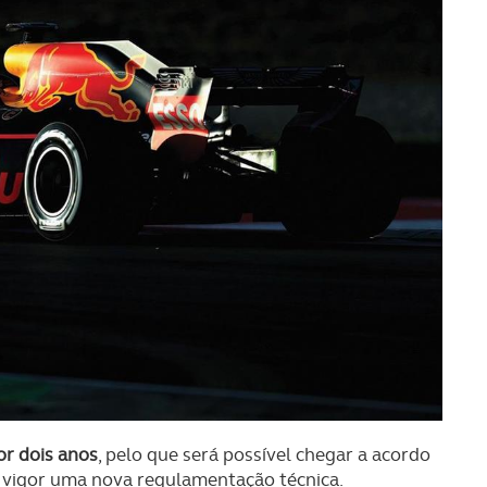
or dois anos
, pelo que será possível chegar a acordo
 vigor uma nova regulamentação técnica.