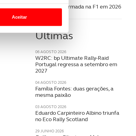
10 MARÇO 2025
o nesses termos e a todo o
Cadillac confirmada na F1 em 2026
site.
Aceitar
 para lhe proporcionar
Últimas
site.
e e de análise, com parceiros
06 AGOSTO 2026
W2RC: bp Ultimate Rally-Raid
Portugal regressa a setembro em
apenas com o seu
2027
estar.
04 AGOSTO 2026
Família Fontes: duas gerações, a
 na sua experiência de
mesma paixão
03 AGOSTO 2026
Eduardo Carpinteiro Albino triunfa
no Eco Rally Scotland
29 JUNHO 2026