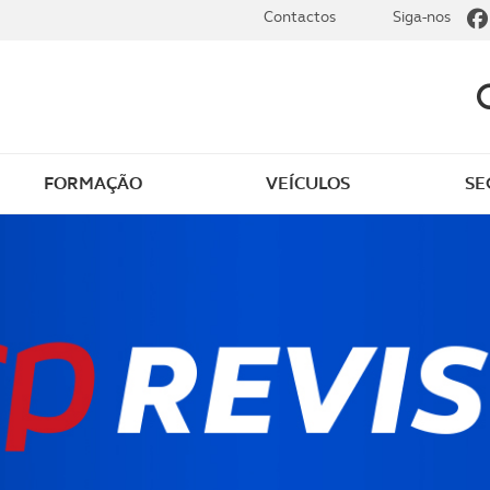
Contactos
Siga-nos
FORMAÇÃO
VEÍCULOS
SE
dade
Clássicos
mentos
Notícias do clube
s
Golfe
sts
Revista ACP Edição
impressa
rto