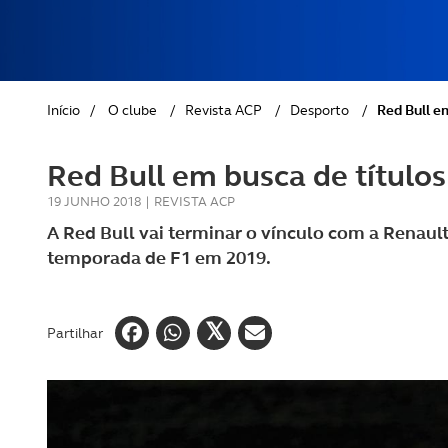
REVISTA ACP
PETS
SOBRE O ACP SEGUROS
CLÁSSICOS
Início
/
O clube
/
Revista ACP
/
Desporto
/
Red Bull e
GOLFE
Red Bull em busca de títul
AUTOCARAVANISMO
19 JUNHO 2018
|
REVISTA ACP
A Red Bull vai terminar o vínculo com a Renault
temporada de F1 em 2019.
Partilhar