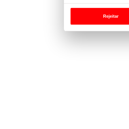
Em alguns casos, a utilizaç
tempo as suas preferências 
Rejeitar
Usamos cookies para melhorar
funcionalidades de redes so
Adicionalmente partilhamos i
e organizações na UE e em p
O ACP garantirá que as tran
consentimento e quando tal s
Realçamos que o bloqueio de 
navegação no Website e nos 
Consulte a política de cookie