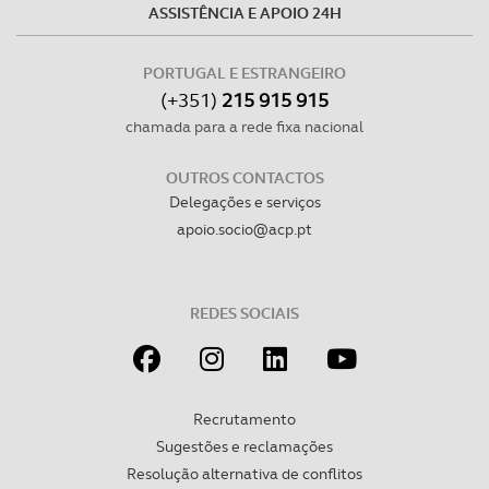
ASSISTÊNCIA E APOIO 24H
dados pessoais serão realizadas apenas com o seu
consentimento e quando tal se afigure estritamente
PORTUGAL E ESTRANGEIRO
necessário no contexto dos serviços a prestar.
(+351)
215 915 915
chamada para a rede fixa nacional
Realçamos que o bloqueio de certo tipo de Cookies e
tecnologias similares pode ter impacto na sua
OUTROS CONTACTOS
experiência de navegação no Website e nos serviços
Delegações e serviços
disponibilizados.
apoio.socio@acp.pt
Consulte a política de cookies do site.
REDES SOCIAIS
Recrutamento
Sugestões e reclamações
Resolução alternativa de conflitos