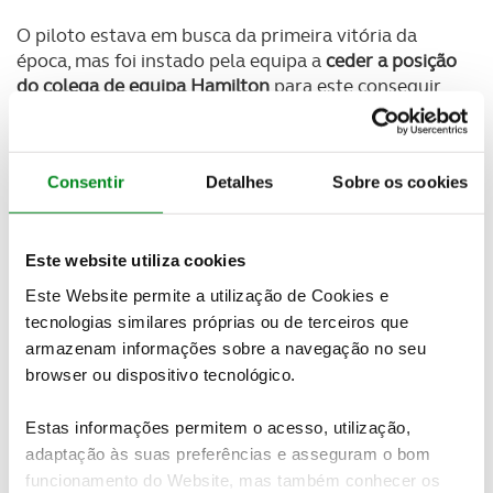
O piloto estava em busca da primeira vitória da
época, mas foi instado pela equipa a
ceder a posição
do colega de equipa Hamilton
para este conseguir
aumentar ainda mais a vantagem na frente da luta
pelo título. E o pedido surgiu mesmo ainda antes de
metade da corrida estar completa.
Consentir
Detalhes
Sobre os cookies
O finlandês acedeu sem contestações
, sacrificando a
glória pessoal a favor de um resultado que, não seu
manteve a invencibilidade da Mercedes em Sochi,
Este website utiliza cookies
como também
permitiu a Hamilton aumentar a
Este Website permite a utilização de Cookies e
vantagem sobre
Sebastian Vettel
no Campeonato
tecnologias similares próprias ou de terceiros que
para uns impressionantes 50 pontos depois deste
armazenam informações sobre a navegação no seu
ter cruzado a linha de meta em terceiro
.
browser ou dispositivo tecnológico.
Hamilton, que perdeu terreno nas boxes e se viu
Estas informações permitem o acesso, utilização,
forçado a passar Vettel em pista a caminho daquela
adaptação às suas preferências e asseguram o bom
que acabou por ser a sua terceira vitória em Sochi,
funcionamento do Website, mas também conhecer os
elogiou depois o cavalheirismo de Bottas, tal como