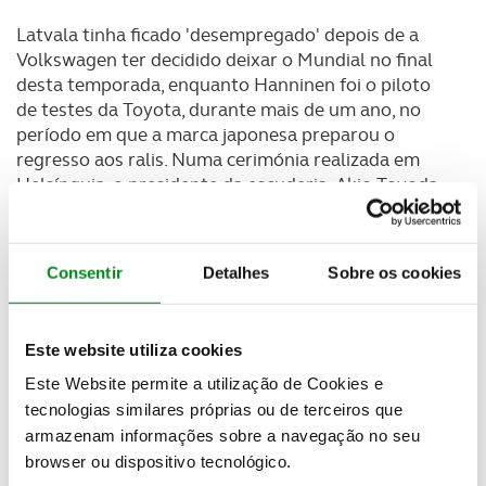
Latvala tinha ficado 'desempregado' depois de a
Volkswagen ter decidido deixar o Mundial no final
desta temporada, enquanto Hanninen foi o piloto
de testes da Toyota, durante mais de um ano, no
período em que a marca japonesa preparou o
regresso aos ralis. Numa cerimónia realizada em
Helsínquia, o presidente da escuderia, Akio Toyoda,
deixou "gratidão e respeito" a todos os adeptos
"que esperaram 17 anos" pelo regresso da Toyota
ao Mundial de ralis.
Consentir
Detalhes
Sobre os cookies
Este website utiliza cookies
Este Website permite a utilização de Cookies e
tecnologias similares próprias ou de terceiros que
armazenam informações sobre a navegação no seu
browser ou dispositivo tecnológico.