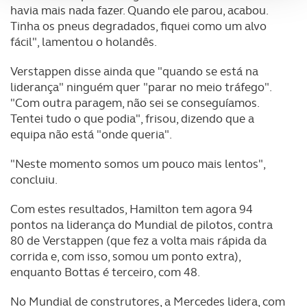
havia mais nada fazer. Quando ele parou, acabou.
Tinha os pneus degradados, fiquei como um alvo
Adicionalmente partilhamos informação, relativa à sua
fácil", lamentou o holandês.
utilização do nosso site de publicidade e de análise, com
parceiros e organizações na UE e em países terceiros.
Verstappen disse ainda que "quando se está na
liderança" ninguém quer "parar no meio tráfego".
O ACP garantirá que as transferências internacionais de
"Com outra paragem, não sei se conseguíamos.
dados pessoais serão realizadas apenas com o seu
Tentei tudo o que podia", frisou, dizendo que a
consentimento e quando tal se afigure estritamente
equipa não está "onde queria".
necessário no contexto dos serviços a prestar.
"Neste momento somos um pouco mais lentos",
concluiu.
Realçamos que o bloqueio de certo tipo de Cookies e
tecnologias similares pode ter impacto na sua
Com estes resultados, Hamilton tem agora 94
experiência de navegação no Website e nos serviços
pontos na liderança do Mundial de pilotos, contra
disponibilizados.
80 de Verstappen (que fez a volta mais rápida da
corrida e, com isso, somou um ponto extra),
Consulte a política de cookies do site.
enquanto Bottas é terceiro, com 48.
No Mundial de construtores, a Mercedes lidera, com