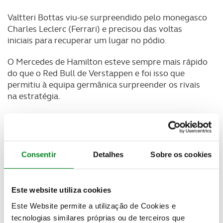
Valtteri Bottas viu-se surpreendido pelo monegasco
Charles Leclerc (Ferrari) e precisou das voltas
iniciais para recuperar um lugar no pódio.
O Mercedes de Hamilton esteve sempre mais rápido
do que o Red Bull de Verstappen e foi isso que
permitiu à equipa germânica surpreender os rivais
na estratégia.
Depois de um primeiro momento em que tardaram
em reagir à primeira paragem de Verstappen para
trocar de pneus (naquela que deveria ser, em teoria,
a única), os homens da Mercedes fizeram Hamilton
Consentir
Detalhes
Sobre os cookies
regressar às boxes quando o britânico já estava
‘colado’ ao Red Bull e poderia reconquistar a
liderança.
Este website utiliza cookies
Este Website permite a utilização de Cookies e
"O trabalho está a resultar. A Red Bull fez um
tecnologias similares próprias ou de terceiros que
grande arranque. Estive perto durante tanto tempo.