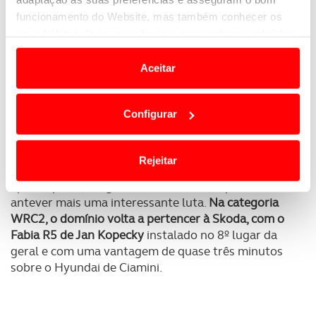
E se este despique pela vitória na Sardenha tem
funcionamento do Website, mas também conhecer os
animado a 7ª prova do WRC 2018, a Toyota está
seus hábitos de navegação para personalizar conteúdos
demasiado longe da luta pelos dois primeiros
e anúncios de modo a promover produtos e/ou serviços.
lugares, tendo, no entanto,
os Yaris de Latvala a
Aceitar
48,9 segundos de Ogier e Lappi a 54,2 segundos
Em alguns casos, a utilização destas tecnologias
instalados no 3º e 4º lugar, separados por apenas
dependem do seu consentimento, definindo nesses
5,3 segundos, e prontos para qualquer imprevisto
.
Configurar
termos e a todo o tempo as suas preferências e limitando
Já demasiado longe destas lutas está o Hyundai de
o acesso a informações durante a navegação no
Paddon que ocupa a 5ª posição a 2m01,8 do líder,
mas seguido de muito perto pelo Citroen de
Website.
Rejeitar
Ostberg que está no 6º lugar a 2m03,9 e separado
apenas por 2,1 segundos de Paddon,o que faz
Usamos cookies para melhorar a sua experiência digital,
antever mais uma interessante luta.
Na categoria
personalizar conteúdos e anúncios, para lhe proporcionar
WRC2, o domínio volta a pertencer à Skoda, com o
funcionalidades de redes sociais, bem como para
Fabia R5 de Jan Kopecky
instalado no 8º lugar da
analisar dados de navegação no nosso website.
geral e com uma vantagem de quase três minutos
sobre o Hyundai de Ciamini.
Adicionalmente partilhamos informação, relativa à sua
utilização do nosso site de publicidade e de análise, com
parceiros e organizações na UE e em países terceiros.