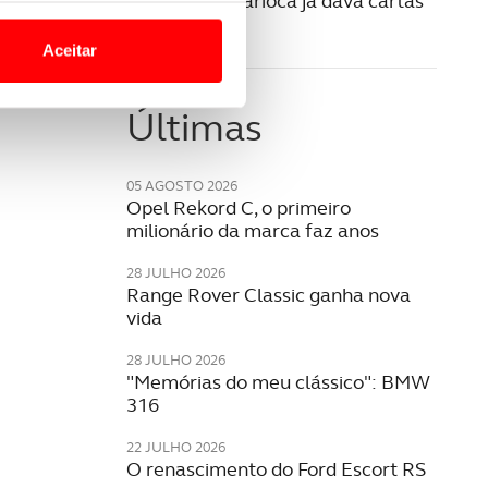
Volvo PV36 Carioca já dava cartas
o nesses termos e a todo o
na segurança
site.
Aceitar
 para lhe proporcionar
site.
Últimas
e e de análise, com parceiros
05 AGOSTO 2026
Opel Rekord C, o primeiro
milionário da marca faz anos
apenas com o seu
estar.
28 JULHO 2026
Range Rover Classic ganha nova
vida
 na sua experiência de
28 JULHO 2026
"Memórias do meu clássico": BMW
316
22 JULHO 2026
O renascimento do Ford Escort RS