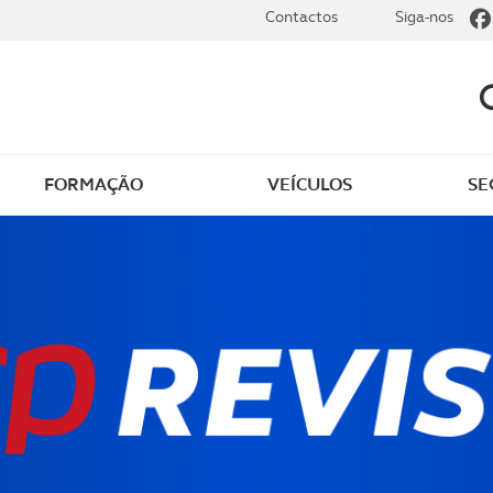
Contactos
Siga-nos
FORMAÇÃO
VEÍCULOS
SE
dade
Clássicos
mentos
Notícias do clube
s
Golfe
sts
Revista ACP Edição
impressa
rto