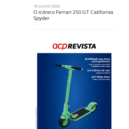
16 JULHO 2026
O icónico Ferrari 250 GT California
Spyder
Rev
202