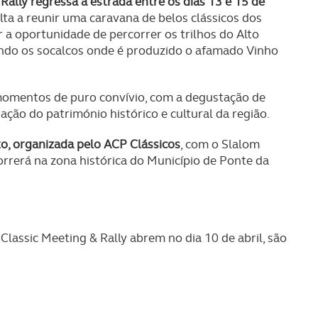
Rally regressa à estrada entre os dias 13 e 15 de
olta a reunir uma caravana de belos clássicos dos
 a oportunidade de percorrer os trilhos do Alto
ndo os socalcos onde é produzido o afamado Vinho
momentos de puro convívio, com a degustação de
iação do património histórico e cultural da região.
o, organizada pelo ACP Clássicos
, com o Slalom
rerá na zona histórica do Município de Ponte da
Classic Meeting & Rally abrem no dia 10 de abril, são