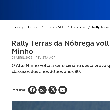
REVISTA ACP
PETS
SOBRE O ACP SEGUROS
CLÁSSICOS
Início
/
O clube
/
Revista ACP
/
Clássicos
/
Rally Terra
GOLFE
Rally Terras da Nóbrega volt
AUTOCARAVANISMO
Minho
04 ABRIL 2025
|
REVISTA ACP
O Alto Minho volta a ser o cenário desta prova
clássicos dos anos 20 aos anos 80.
Partilhar