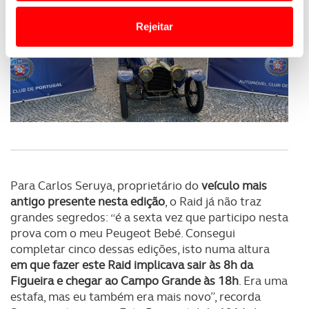
o acesso a informações durante a navegação no
Website.
Rejeitar
Usamos cookies para melhorar a sua experiência digital,
personalizar conteúdos e anúncios, para lhe proporcionar
funcionalidades de redes sociais, bem como para
analisar dados de navegação no nosso website.
Adicionalmente partilhamos informação, relativa à sua
utilização do nosso site de publicidade e de análise, com
parceiros e organizações na UE e em países terceiros.
Para Carlos Seruya, proprietário do
veículo mais
antigo presente nesta edição
, o Raid já não traz
O ACP garantirá que as transferências internacionais de
grandes segredos: “é a sexta vez que participo nesta
dados pessoais serão realizadas apenas com o seu
prova com o meu Peugeot Bebé. Consegui
consentimento e quando tal se afigure estritamente
completar cinco dessas edições, isto numa altura
necessário no contexto dos serviços a prestar.
em que fazer este Raid implicava sair às 8h da
Figueira e chegar ao Campo Grande às 18h
. Era uma
Realçamos que o bloqueio de certo tipo de Cookies e
estafa, mas eu também era mais novo”, recorda
tecnologias similares pode ter impacto na sua