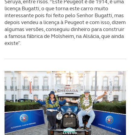
Seruya, entre risos. “Este Peugeot é de 1914, é uma
experiência de navegação no Website e nos serviços
licença Bugatti, o que torna este carro muito
disponibilizados.
interessante pois foi feito pelo Senhor Bugatti, mas
depois vendeu a licença à Peugeot e com isso, dizem
Consulte a política de cookies do site.
algumas versões, conseguiu dinheiro para construir
a famosa fábrica de Molsheim, na Alsácia, que ainda
existe”.