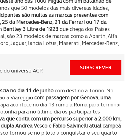
o deste ano das 1000 Miglia com um batalhão de
enos que 50 modelos das mais diversas idades,
icipantes são muitas as marcas presentes com
 25 da Mercedes-Benz, 21 da Ferrari ou 17 da
um
Bentley 3 Litre de 1923
que chega dos Países
tal, são 23 modelos de marcas como a Abarth, Alfa
Ford, Jaguar, lancia Lotus, Maserati, Mercedes-Benz,
SUBSCREVER
 do universo ACP.
scia no dia 11 de junho
com destino a Torino. No
ção a Viareggio
com passagem por Génova, uma
 etapa acontece no dia 13 rumo a Roma para terminar
olonha para no último dia os participantes
va que conta com um percurso superior a 2.000 km,
dupla Andrea Vesco e Fabio Salvinelli atual campeã
sco tornou-se no piloto a conquistar o seu quarto