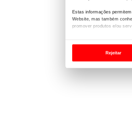
Estas informações permitem 
Website, mas também conhec
promover produtos e/ou serv
Em alguns casos, a utilizaç
tempo as suas preferências 
Rejeitar
Usamos cookies para melhorar
funcionalidades de redes so
Adicionalmente partilhamos i
e organizações na UE e em p
O ACP garantirá que as tran
consentimento e quando tal s
Realçamos que o bloqueio de 