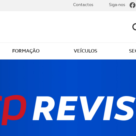
Contactos
Siga-nos
FORMAÇÃO
VEÍCULOS
SE
dade
Clássicos
mentos
Notícias do clube
s
Golfe
sts
Revista ACP Edição
impressa
rto