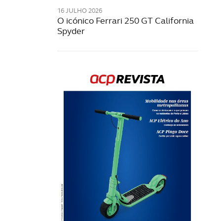
16 JULHO 2026
O icónico Ferrari 250 GT California
Spyder
Rev
202