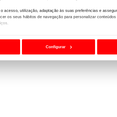
o acesso, utilização, adaptação às suas preferências e asseg
er os seus hábitos de navegação para personalizar conteúdos
iços.
ão destas tecnologias dependem do seu consentimento, definind
e limitando o acesso a informações durante a navegação no Web
Configurar
 a sua experiência digital, personalizar conteúdos e anúncios,
ciais, bem como para analisar dados de navegação no nosso web
nformação, relativa à sua utilização do nosso site de publicidad
aíses terceiros.
sferências internacionais de dados pessoais serão realizadas 
e afigure estritamente necessário no contexto dos serviços a pr
certo tipo de Cookies e tecnologias similares pode ter impacto