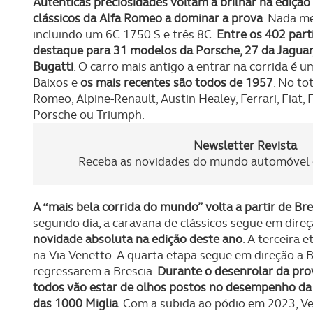
Autênticas preciosidades voltam a brilhar na ediçã
clássicos da Alfa Romeo a dominar a prova
. Nada m
incluindo um 6C 1750 S e três 8C.
Entre os 402 part
destaque para 31 modelos da Porsche, 27 da Jaguar,
Bugatti
. O carro mais antigo a entrar na corrida é 
Baixos e
os mais recentes são todos de 1957
. No to
Romeo, Alpine-Renault, Austin Healey, Ferrari, Fiat, 
Porsche ou Triumph.
Newsletter Revista
Receba as novidades do mundo automóvel e
A “mais bela corrida do mundo” volta a partir de Bre
segundo dia, a caravana de clássicos segue em dire
novidade absoluta na edição deste ano
. A terceira
na Via Venetto. A quarta etapa segue em direção a B
regressarem a Brescia.
Durante o desenrolar da pro
todos vão estar de olhos postos no desempenho da 
das 1000 Miglia
. Com a subida ao pódio em 2023, Ve