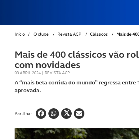
REVISTA ACP
PETS
SOBRE O ACP SEGUROS
CLÁSSICOS
Início
/
O clube
/
Revista ACP
/
Clássicos
/
Mais de 400
GOLFE
Mais de 400 clássicos vão ro
AUTOCARAVANISMO
com novidades
03 ABRIL 2024
|
REVISTA ACP
A “mais bela corrida do mundo” regressa entre 11
aprovada.
Partilhar