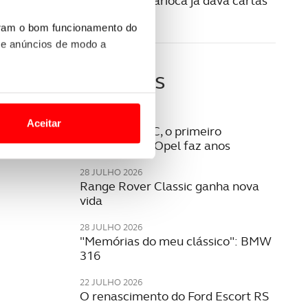
Volvo PV36 Carioca já dava cartas
na segurança
uram o bom funcionamento do
 e anúncios de modo a
Últimas
o nesses termos e a todo o
site.
05 AGOSTO 2026
Aceitar
Opel Rekord C, o primeiro
 para lhe proporcionar
milionário da Opel faz anos
site.
28 JULHO 2026
Range Rover Classic ganha nova
e e de análise, com parceiros
vida
28 JULHO 2026
"Memórias do meu clássico": BMW
apenas com o seu
316
estar.
22 JULHO 2026
 na sua experiência de
O renascimento do Ford Escort RS