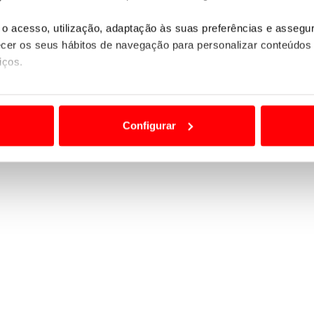
o acesso, utilização, adaptação às suas preferências e asseg
er os seus hábitos de navegação para personalizar conteúdos
iços.
ão destas tecnologias dependem do seu consentimento, definind
e limitando o acesso a informações durante a navegação no Web
Configurar
 a sua experiência digital, personalizar conteúdos e anúncios,
ciais, bem como para analisar dados de navegação no nosso web
nformação, relativa à sua utilização do nosso site de publicidad
aíses terceiros.
sferências internacionais de dados pessoais serão realizadas 
e afigure estritamente necessário no contexto dos serviços a pr
certo tipo de Cookies e tecnologias similares pode ter impacto