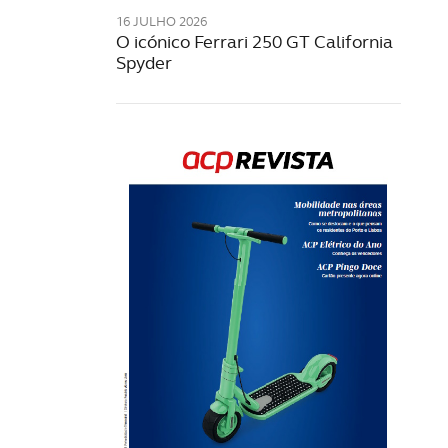
16 JULHO 2026
O icónico Ferrari 250 GT California
Spyder
Rev
202