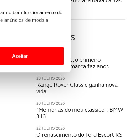
Volvo PV36 Carioca já dava cartas
na segurança
uram o bom funcionamento do
 e anúncios de modo a
Últimas
o nesses termos e a todo o
site.
05 AGOSTO 2026
Aceitar
Opel Rekord C, o primeiro
 para lhe proporcionar
milionário da marca faz anos
site.
28 JULHO 2026
Range Rover Classic ganha nova
e e de análise, com parceiros
vida
28 JULHO 2026
"Memórias do meu clássico": BMW
apenas com o seu
316
estar.
22 JULHO 2026
 na sua experiência de
O renascimento do Ford Escort RS