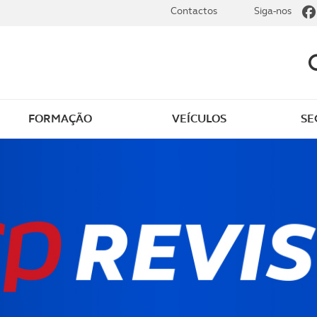
Contactos
Siga-nos
FORMAÇÃO
VEÍCULOS
SE
 ao ACP Golfe
Seguro de golfe
os
Sobre o ACP Golfe
as e novidades
Join ACP Golfe
o membros
Rejoignez L'ACP Golfe
obre golfe
9 Semanas e Meia – Co
a jogar com o ACP