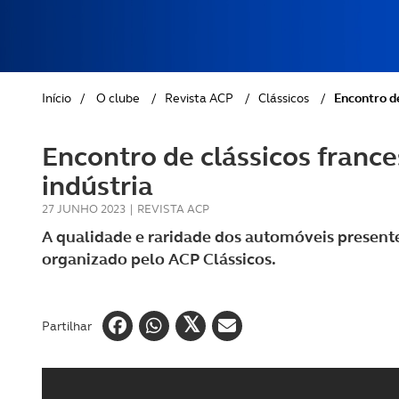
REVISTA ACP
PETS
SOBRE O ACP SEGUROS
CLÁSSICOS
Início
/
O clube
/
Revista ACP
/
Clássicos
/
Encontro de
GOLFE
Encontro de clássicos franc
AUTOCARAVANISMO
indústria
27 JUNHO 2023
|
REVISTA ACP
A qualidade e raridade dos automóveis present
organizado pelo ACP Clássicos.
Partilhar