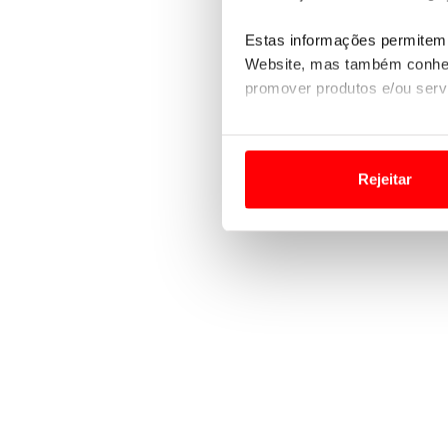
Estas informações permitem 
Website, mas também conhec
promover produtos e/ou serv
Em alguns casos, a utilizaç
tempo as suas preferências 
Rejeitar
Usamos cookies para melhorar
funcionalidades de redes so
Adicionalmente partilhamos i
e organizações na UE e em p
O ACP garantirá que as tran
consentimento e quando tal s
Realçamos que o bloqueio de 