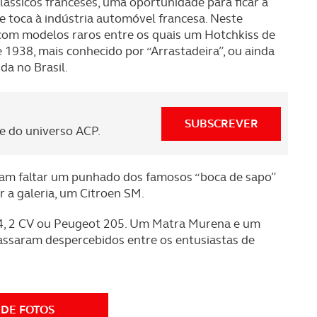
lássicos franceses, uma oportunidade para ficar a
 toca à indústria automóvel francesa. Neste
com modelos raros entre os quais um Hotchkiss de
1938, mais conhecido por “Arrastadeira”, ou ainda
da no Brasil.
SUBSCREVER
 do universo ACP.
am faltar um punhado dos famosos “boca de sapo”
 a galeria, um Citroen SM.
4, 2 CV ou Peugeot 205. Um Matra Murena e um
ssaram despercebidos entre os entusiastas de
 DE FOTOS