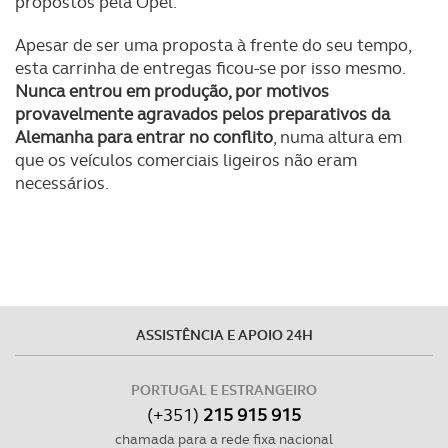
propostos pela Opel.
necessário no contexto dos serviços a prestar.
Apesar de ser uma proposta à frente do seu tempo,
Realçamos que o bloqueio de certo tipo de Cookies e
esta carrinha de entregas ficou-se por isso mesmo.
tecnologias similares pode ter impacto na sua
Nunca entrou em produção, por motivos
experiência de navegação no Website e nos serviços
provavelmente agravados pelos preparativos da
disponibilizados.
Alemanha para entrar no conflito
, numa altura em
que os veículos comerciais ligeiros não eram
Consulte a política de cookies do site.
necessários.
ASSISTÊNCIA E APOIO 24H
PORTUGAL E ESTRANGEIRO
(+351)
215 915 915
chamada para a rede fixa nacional