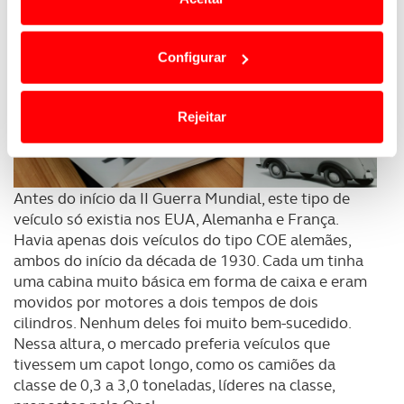
Em alguns casos, a utilização destas tecnologias
dependem do seu consentimento, definindo nesses
Configurar
termos e a todo o tempo as suas preferências e limitando
o acesso a informações durante a navegação no
Website.
Rejeitar
Usamos cookies para melhorar a sua experiência digital,
personalizar conteúdos e anúncios, para lhe proporcionar
funcionalidades de redes sociais, bem como para
Antes do início da II Guerra Mundial, este tipo de
analisar dados de navegação no nosso website.
veículo só existia nos EUA, Alemanha e França.
Havia apenas dois veículos do tipo COE alemães,
Adicionalmente partilhamos informação, relativa à sua
ambos do início da década de 1930. Cada um tinha
uma cabina muito básica em forma de caixa e eram
utilização do nosso site de publicidade e de análise, com
movidos por motores a dois tempos de dois
parceiros e organizações na UE e em países terceiros.
cilindros. Nenhum deles foi muito bem-sucedido.
Nessa altura, o mercado preferia veículos que
O ACP garantirá que as transferências internacionais de
tivessem um capot longo, como os camiões da
dados pessoais serão realizadas apenas com o seu
classe de 0,3 a 3,0 toneladas, líderes na classe,
consentimento e quando tal se afigure estritamente