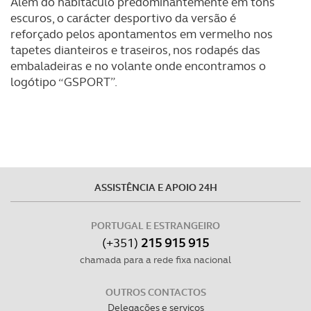
Além do habitáculo predominantemente em tons
Realçamos que o bloqueio de certo tipo de Cookies e
escuros, o carácter desportivo da versão é
tecnologias similares pode ter impacto na sua
reforçado pelos apontamentos em vermelho nos
experiência de navegação no Website e nos serviços
tapetes dianteiros e traseiros, nos rodapés das
disponibilizados.
embaladeiras e no volante onde encontramos o
logótipo “GSPORT”.
Consulte a política de cookies do site.
ASSISTÊNCIA E APOIO 24H
PORTUGAL E ESTRANGEIRO
(+351)
215 915 915
chamada para a rede fixa nacional
OUTROS CONTACTOS
Delegações e serviços