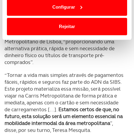
dependem do seu consentimento, definindo nesses
Configurar
termos e a todo o tempo as suas preferências e limitando
A nova opção permite aos passageiros utilizarem
o acesso a informações durante a navegação no
cartões bancários com tecnologia contactless como
Website.
Rejeitar
forma de pagamento direto da tarifa de bordo nos
autocarros
, à semelhança do que já acontece no
Usamos cookies para melhorar a sua experiência digital,
Metropolitano de Lisboa, “proporcionando uma
personalizar conteúdos e anúncios, para lhe proporcionar
alternativa prática, rápida e sem necessidade de
funcionalidades de redes sociais, bem como para
dinheiro físico ou títulos de transporte pré-
analisar dados de navegação no nosso website.
comprados”.
Adicionalmente partilhamos informação, relativa à sua
“Tornar a vida mais simples através de pagamentos
utilização do nosso site de publicidade e de análise, com
fáceis, rápidos e seguros faz parte do ADN da SIBS.
parceiros e organizações na UE e em países terceiros.
Este projeto materializa essa missão, será possível
viajar na Carris Metropolitana de forma prática e
imediata, apenas com o cartão e sem necessidade
O ACP garantirá que as transferências internacionais de
de carregamentos […].
Estamos certos de que, no
dados pessoais serão realizadas apenas com o seu
futuro, esta solução será um elemento essencial na
consentimento e quando tal se afigure estritamente
mobilidade intermodal da área metropolitana
”,
necessário no contexto dos serviços a prestar.
disse, por seu turno, Teresa Mesquita.