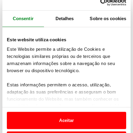
novas ativações semanais.
“Estamos a construir um sistema de mobilidade
Consentir
Detalhes
Sobre os cookies
mais moderno e inteligente, onde a tecnologia está
ao serviço de uma melhor experiência para o
passageiro. Esta nova funcionalidade é um reflexo
Este website utiliza cookies
da nossa estratégia de apostar em soluções digitais
que simplifiquem e incentivem o uso do transporte
Este Website permite a utilização de Cookies e
público”, explicou Rui Lopo, citado na nota.
tecnologias similares próprias ou de terceiros que
armazenam informações sobre a navegação no seu
browser ou dispositivo tecnológico.
Newsletter Revista
Estas informações permitem o acesso, utilização,
Receba as novidades do mundo automóvel e
adaptação às suas preferências e asseguram o bom
do universo ACP.
funcionamento do Website, mas também conhecer os
seus hábitos de navegação para personalizar conteúdos
SUBSCREVER
e anúncios de modo a promover produtos e/ou serviços.
Aceitar
Em alguns casos, a utilização destas tecnologias