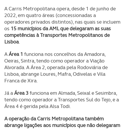
Realçamos que o bloqueio de certo tipo de Cookies e
A Carris Metropolitana opera, desde 1 de junho de
tecnologias similares pode ter impacto na sua
2022, em quatro áreas (concessionadas a
experiência de navegação no Website e nos serviços
operadores privados distintos), nas quais se incluem
disponibilizados.
os
15 municípios da AML que delegaram as suas
competências à Transportes Metropolitanos de
Consulte a política de cookies do site.
Lisboa
.
A
Área 1
funciona nos concelhos da Amadora,
Oeiras, Sintra, tendo como operador a Viação
Alvorada. A Área 2, operada pela Rodoviária de
Lisboa, abrange Loures, Mafra, Odivelas e Vila
Franca de Xira.
Já a
Área 3
funciona em Almada, Seixal e Sesimbra,
tendo como operador a Transportes Sul do Tejo, e a
Área 4 é gerida pela Alsa Todi.
A operação da Carris Metropolitana também
abrange ligações aos municípios que não delegaram