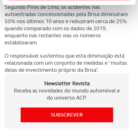
Usamos cookies para melhorar a sua experiência digital,
Segundo Pires de Lima, os acidentes nas
personalizar conteúdos e anúncios, para lhe proporcionar
autoestradas concessionadas pela Brisa diminuíram
funcionalidades de redes sociais, bem como para
50% nos últimos 10 anos e reduziram cerca de 25%
analisar dados de navegação no nosso website.
quando comparado com os dados de 2019,
enquanto nas restantes vias os números
Adicionalmente partilhamos informação, relativa à sua
estabilizaram
utilização do nosso site de publicidade e de análise, com
parceiros e organizações na UE e em países terceiros.
O responsável sustentou que esta diminuição está
relacionada com um conjunto de medidas e “muitas
O ACP garantirá que as transferências internacionais de
delas de investimento próprio da Brisa”.
dados pessoais serão realizadas apenas com o seu
Newsletter Revista
consentimento e quando tal se afigure estritamente
Receba as novidades do mundo automóvel e
necessário no contexto dos serviços a prestar.
do universo ACP.
Realçamos que o bloqueio de certo tipo de Cookies e
tecnologias similares pode ter impacto na sua
SUBSCREVER
experiência de navegação no Website e nos serviços
disponibilizados.