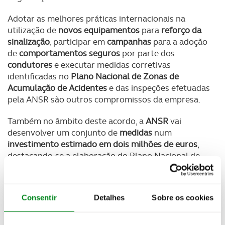
Adotar as melhores práticas internacionais na
utilização de
novos equipamentos
para
reforço da
sinalização
, participar em
campanhas
para a adoção
de
comportamentos seguros
por parte dos
condutores
e executar medidas corretivas
identificadas no
Plano Nacional de Zonas de
Acumulação de Acidentes
e das inspeções efetuadas
pela ANSR são outros compromissos da empresa.
Também no âmbito deste acordo, a
ANSR
vai
desenvolver um conjunto de
medidas
num
investimento estimado em dois milhões de euros
,
destacando-se a elaboração do Plano Nacional de
Identificação de Zonas de Acumulação de Acidentes,
Inspeções de Segurança Rodoviária com emissão de
recomendações para
melhoria da segurança
e a
Consentir
Detalhes
Sobre os cookies
realização de
campanhas de informação
e de
sensibilização para a adoção de comportamentos