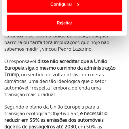
representar o principal mercado de destino (peso
Configurar
termos e a todo o tempo as suas preferências e limitando
de 87,6% em 2024).
o acesso a informações durante a navegação no
Website.
“
Não há uma dependência tão grande dos Estados
Rejeitar
Unidos
, […] mas de todas as maneiras, uma vez que
Usamos cookies para melhorar a sua experiência digital,
estamos inseridos na União Europeia, qualquer
personalizar conteúdos e anúncios, para lhe proporcionar
barreira ou tarifa terá implicações que hoje não
funcionalidades de redes sociais, bem como para
sabemos medir”, vincou Pedro Lazarino.
analisar dados de navegação no nosso website.
O responsável
disse não acreditar que a União
Europeia siga o mesmo caminho da administração
Adicionalmente partilhamos informação, relativa à sua
Trump
, no sentido de voltar atrás com metas
utilização do nosso site de publicidade e de análise, com
climáticas, uma decisão ideológica que o setor
parceiros e organizações na UE e em países terceiros.
automóvel “respeita”, embora defenda uma
transição mais gradual.
O ACP garantirá que as transferências internacionais de
dados pessoais serão realizadas apenas com o seu
Segundo o plano da União Europeia para a
consentimento e quando tal se afigure estritamente
transição ecológica “Objetivo 55”,
é necessário
necessário no contexto dos serviços a prestar.
reduzir em 55% as emissões dos automóveis
ligeiros de passageiros até 2030
, em 50% as