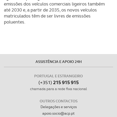
Realçamos que o bloqueio de certo tipo de Cookies e
emissões dos veículos comerciais ligeiros também
tecnologias similares pode ter impacto na sua
até 2030 e, a partir de 2035, os novos veículos
experiência de navegação no Website e nos serviços
matriculados têm de ser livres de emissões
disponibilizados.
poluentes.
Consulte a política de cookies do site.
ASSISTÊNCIA E APOIO 24H
PORTUGAL E ESTRANGEIRO
(+351)
215 915 915
chamada para a rede fixa nacional
OUTROS CONTACTOS
Delegações e serviços
apoio.socio@acp.pt