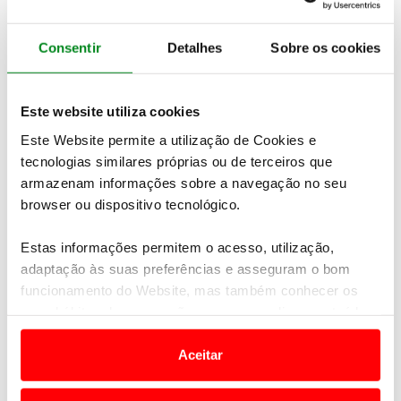
serão alvos de tarifas.
Consentir
Detalhes
Sobre os cookies
Newsletter Revista
Receba as novidades do mundo automóvel e
Este website utiliza cookies
do universo ACP.
Este Website permite a utilização de Cookies e
tecnologias similares próprias ou de terceiros que
SUBSCREVER
armazenam informações sobre a navegação no seu
browser ou dispositivo tecnológico.
Estas informações permitem o acesso, utilização,
Para Pedro Lazarino, “
tudo o que sejam tarifas, tem
implicações
que não se consegue medir em detalhe.
adaptação às suas preferências e asseguram o bom
A boa notícia é que o setor automóvel, em termos
funcionamento do Website, mas também conhecer os
de produção, muita dela fica na Europa”,
seus hábitos de navegação para personalizar conteúdos
acrescentou.
e anúncios de modo a promover produtos e/ou serviços.
Aceitar
O
setor automóvel representa 12,6%
das
Em alguns casos, a utilização destas tecnologias
exportações nacionais de bens
, com a Europa a
dependem do seu consentimento, definindo nesses