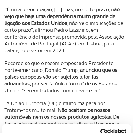
“É uma preocupação, […] mas, no curto prazo, n
ão
vejo que haja uma dependência muito grande de
ligação aos Estados Unidos
, não vejo implicações de
curto prazo”, afirmou Pedro Lazarino, em
conferência de imprensa promovida pela Associação
Automóvel de Portugal (ACAP), em Lisboa, para
balanço do setor em 2024.
Recorde-se que o recém-empossado Presidente
norte-americano, Donald Trump,
anunciou que os
países europeus vão ser sujeitos a tarifas
aduaneiras
, por ser “a única forma” de os Estados
Unidos “serem tratados como devem ser”.
“A União Europeia (UE) é muito má para nós.
Tratam-nos muito mal.
Não aceitam os nossos
automóveis nem os nossos produtos agrícolas
. De
facto, não aceitam muita coisa”, disse o Presidente
dos Estados Unidos, acrescentando que, por isso,