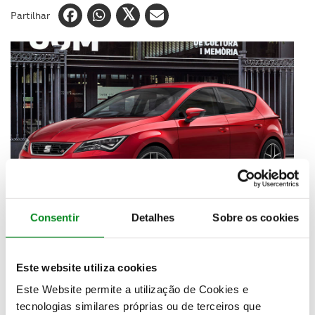
Partilhar
Consentir
Detalhes
Sobre os cookies
O lucro operacional da Seat alcançou os 254
milhões de euros em 2018
, mais 33,4% do que em
Este website utiliza cookies
2017, com subida nas vendas, informou o grupo
Este Website permite a utilização de Cookies e
Volkswagen, que detém a marca espanhola.
tecnologias similares próprias ou de terceiros que