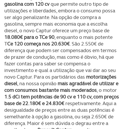
gasolina com 120 cv
que permite outro tipo de
utilizações e liberdades, embora o consumo possa
Realçamos que o bloqueio de certo tipo de Cookies e
ser algo penalizante. Na opção de compra a
tecnologias similares pode ter impacto na sua
gasolina, sempre mais economia que a escolha
experiência de navegação no Website e nos serviços
diesel, o novo Captur oferece um preço base de
disponibilizados.
18.080€ para o TCe 90
, enquanto o mais potente
T
Ce 120 começa nos 20.630€
. São 2.550€ de
Consulte a política de cookies do site.
diferença que podem ser compensados em termos
de prazer de condução, mas como é óbvio, há que
fazer contas para saber se compensa o
investimento e qual a utilização que vai dar ao seu
novo Captur. Para os partidários das
motorizações
diesel
, na nossa opinião
mais agradável de utilizar e
com consumos bastante mais moderados
, o motor
1.5 dCi tem potências de 90 cv e 110 cv, com preços
base de 22.180€ e 24.830€
respetivamente. Aqui a
desigualdade de preços entre as duas potências é
semelhante à opção a gasolina, ou seja 2.650€ de
diferença. Maior é sem dúvida o degrau entre a