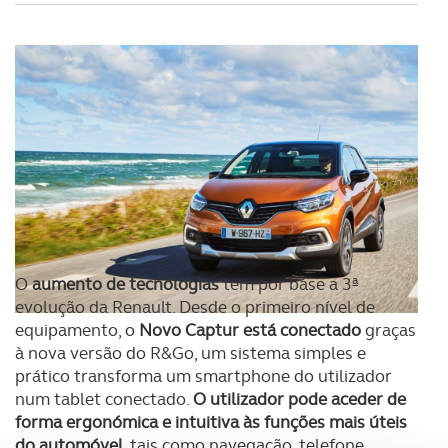
O
aumento de tecnologias
tem por base a 3ª
evolução da Renault. Desde o primeiro nível de
equipamento, o
Novo Captur está conectado
graças
à nova versão do R&Go, um sistema simples e
prático transforma um smartphone do utilizador
num tablet conectado.
O utilizador pode aceder de
forma ergonómica e intuitiva às funções mais úteis
do automóvel
, tais como navegação, telefone,