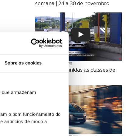
semana | 24 a 30 de novembro
Sobre os cookies
20 NOVEMBRO 2025
Como são definidas as classes de
portagens?
ros que armazenam
uram o bom funcionamento do
 e anúncios de modo a