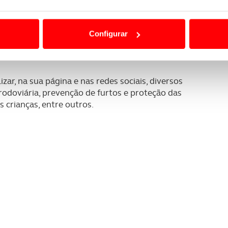
ão destas tecnologias dependem do seu consentimento, definind
 Safer Place” com objetivo de sensibilizar os
e limitando o acesso a informações durante a navegação no Web
Configurar
, não só à sua segurança, mas também à segurança
ir a oportunidade para a prática de ilícitos
 a sua experiência digital, personalizar conteúdos e anúncios,
ciais, bem como para analisar dados de navegação no nosso web
zar, na sua página e nas redes sociais, diversos
nformação, relativa à sua utilização do nosso site de publicidad
odoviária, prevenção de furtos e proteção das
aíses terceiros.
 crianças, entre outros.
sferências internacionais de dados pessoais serão realizadas 
e afigure estritamente necessário no contexto dos serviços a pr
certo tipo de Cookies e tecnologias similares pode ter impacto
serviços disponibilizados.
s do site.