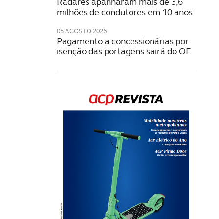
Radares apanharam mais de 3,6
milhões de condutores em 10 anos
05 AGOSTO 2026
Pagamento a concessionárias por
isenção das portagens sairá do OE
Rev
202