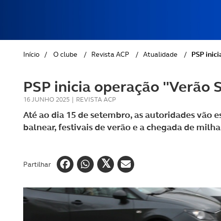
REVISTA ACP
PETS
SOBRE O ACP SEGUROS
CLÁSSICOS
Início
/
O clube
/
Revista ACP
/
Atualidade
/
PSP inic
GOLFE
PSP inicia operação "Verão 
AUTOCARAVANISMO
16 JUNHO 2025
|
REVISTA ACP
Até ao dia 15 de setembro, as autoridades vão e
balnear, festivais de verão e a chegada de milha
Partilhar