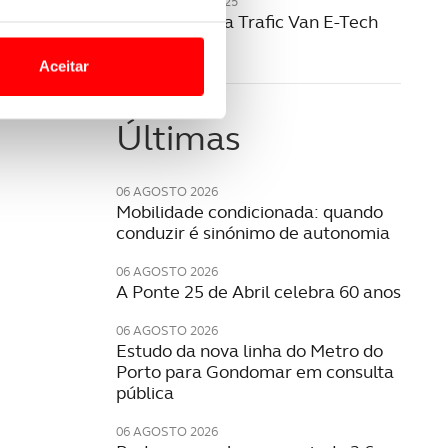
20 NOVEMBRO 2025
Renault revela Trafic Van E-Tech
o nesses termos e a todo o
elétrico
site.
Aceitar
 para lhe proporcionar
site.
Últimas
e e de análise, com parceiros
06 AGOSTO 2026
Mobilidade condicionada: quando
conduzir é sinónimo de autonomia
apenas com o seu
estar.
06 AGOSTO 2026
A Ponte 25 de Abril celebra 60 anos
 na sua experiência de
06 AGOSTO 2026
Estudo da nova linha do Metro do
Porto para Gondomar em consulta
pública
06 AGOSTO 2026