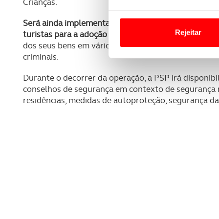
Crianças.
Em alguns casos, a utilizaç
Será ainda implementada a “Operação PSP – Portugal
tempo as suas preferências 
Rejeitar
turistas para a adoção de medidas de autoproteção
dos seus bens em vários contextos, por forma a reduz
Usamos cookies para melhorar
criminais.
funcionalidades de redes so
Durante o decorrer da operação, a PSP irá disponibili
Adicionalmente partilhamos i
conselhos de segurança em contexto de segurança r
e organizações na UE e em p
residências, medidas de autoproteção, segurança das
O ACP garantirá que as tran
consentimento e quando tal s
Realçamos que o bloqueio de 
navegação no Website e nos 
Consulte a política de cookie