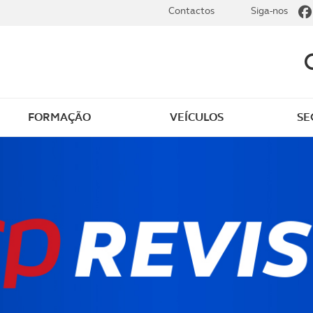
Contactos
Siga-nos
FORMAÇÃO
VEÍCULOS
SE
dade elétrica
O que saber sobre carr
zir em segurança
O que saber sobre mot
os seus
cimentos