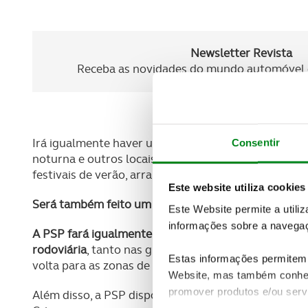
Newsletter Revista
Receba as novidades do mundo automóvel e
Irá igualmente haver um reforço da presença policia
Consentir
noturna e outros locais de elevada afluência de pess
festivais de verão, arraiais).
Este website utiliza cookies
Será também feito um reforço da segurança nos aero
Este Website permite a utili
informações sobre a navegaç
A PSP fará igualmente um reforço da visibilidade, 
rodoviária
, tanto nas grandes deslocações em família
Estas informações permitem 
volta para as zonas de veraneio.
Website, mas também conhec
promover produtos e/ou serv
Além disso, a PSP disponibiliza o programa Verão S