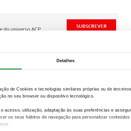
SUBSCREVER
 do universo ACP.
l nas praias e zonas balneares, zonas de diversão
Detalhes
oas, motivada pela sazonalidade (zonas turísticas,
portos nacionais e no controlo da fronteira aérea.
zação de Cookies e tecnologias similares próprias ou de tercei
ão no seu browser ou dispositivo tecnológico.
prevenção e fiscalização em contexto de segurança
 para os locais de férias, como nas deslocações ida e
o acesso, utilização, adaptação às suas preferências e asseg
er os seus hábitos de navegação para personalizar conteúdos
iços.
eguro – Chave Direta e o programa Estou Aqui!