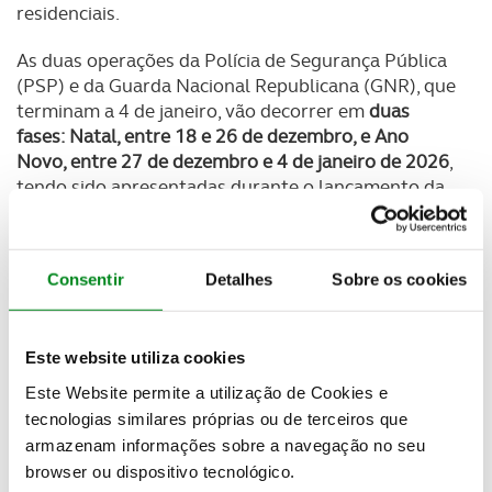
residenciais.
As duas operações da Polícia de Segurança Pública
(PSP) e da Guarda Nacional Republicana (GNR), que
terminam a 4 de janeiro, vão decorrer em
duas
fases: Natal, entre 18 e 26 de dezembro, e Ano
Novo, entre 27 de dezembro e 4 de janeiro de 2026
,
tendo sido apresentadas durante o lançamento da
campanha de Natal e Ano Novo da Autoridade
Nacional de Segurança Rodoviária (ANSR), na
quarta-feira.
Consentir
Detalhes
Sobre os cookies
Newsletter Revista
Receba as novidades do mundo automóvel e
Este website utiliza cookies
do universo ACP.
Este Website permite a utilização de Cookies e
tecnologias similares próprias ou de terceiros que
SUBSCREVER
armazenam informações sobre a navegação no seu
browser ou dispositivo tecnológico.