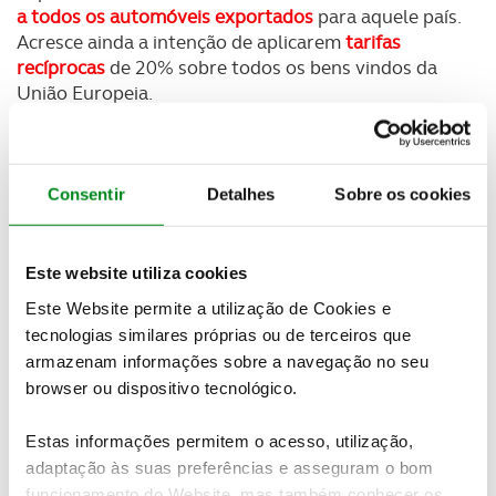
a todos os automóveis exportados
para aquele país.
Acresce ainda a intenção de aplicarem
tarifas
recíprocas
de 20% sobre todos os bens vindos da
União Europeia.
“
A Europa continua a ser o mercado líder nas
exportações dos veículos fabricados em território
nacional
”, segundo a ACAP. Mais de 86% dos
Consentir
Detalhes
Sobre os cookies
veículos vão para outros países europeus, sendo a
Alemanha (17,8%), Itália (12,9%), Espanha (10,6%)
e França (10,6%) os principais destinos.
Este website utiliza cookies
Este Website permite a utilização de Cookies e
Não obstante, não é totalmente
indissociável
a
tecnologias similares próprias ou de terceiros que
nova política comercial norte-americana da quebra
armazenam informações sobre a navegação no seu
verificada no primeiro trimestre do ano.
browser ou dispositivo tecnológico.
Estas informações permitem o acesso, utilização,
Newsletter Revista
adaptação às suas preferências e asseguram o bom
Receba as novidades do mundo automóvel e
funcionamento do Website, mas também conhecer os