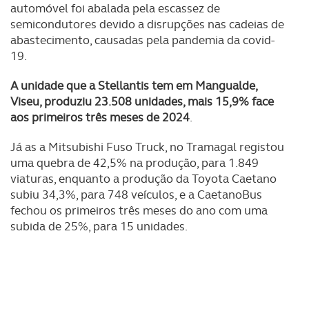
O ACP garantirá que as transferências internacionais de
automóvel foi abalada pela escassez de
dados pessoais serão realizadas apenas com o seu
semicondutores devido a disrupções nas cadeias de
consentimento e quando tal se afigure estritamente
abastecimento, causadas pela pandemia da covid-
necessário no contexto dos serviços a prestar.
19.
A unidade que a Stellantis tem em Mangualde,
Realçamos que o bloqueio de certo tipo de Cookies e
Viseu, produziu 23.508 unidades, mais 15,9% face
tecnologias similares pode ter impacto na sua
aos primeiros três meses de 2024
.
experiência de navegação no Website e nos serviços
disponibilizados.
Já as a Mitsubishi Fuso Truck, no Tramagal registou
uma quebra de 42,5% na produção, para 1.849
Consulte a política de cookies do site.
viaturas, enquanto a produção da Toyota Caetano
subiu 34,3%, para 748 veículos, e a CaetanoBus
fechou os primeiros três meses do ano com uma
subida de 25%, para 15 unidades.