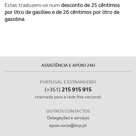
Estas traduzem-se num
desconto de 25 cêntimos
tecnologias similares pode ter impacto na sua
por litro de gasóleo e de 26 cêntimos por litro de
experiência de navegação no Website e nos serviços
gasolina
.
disponibilizados.
Consulte a política de cookies do site.
ASSISTÊNCIA E APOIO 24H
PORTUGAL E ESTRANGEIRO
(+351)
215 915 915
chamada para a rede fixa nacional
OUTROS CONTACTOS
Delegações e serviços
apoio.socio@acp.pt