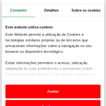
semana, o
preço médio do gasóleo simples deverá
fixar-se nos 1,588 €/l enquanto o da gasolina
Consentir
Detalhes
Sobre os cookies
simples 95 deverá ficar nos 1,726 €/l
.
Note-se que estas previsões são feitas com base na
assunção da manutenção das
medidas
Este website utiliza cookies
extraordinárias de redução fiscal aplicadas pelo
Este Website permite a utilização de Cookies e
governo
, para mitigar o aumento dos preços.
tecnologias similares próprias ou de terceiros que
armazenam informações sobre a navegação no seu
browser ou dispositivo tecnológico.
Estas informações permitem o acesso, utilização,
adaptação às suas preferências e asseguram o bom
funcionamento do Website, mas também conhecer os
seus hábitos de navegação para personalizar conteúdos
e anúncios de modo a promover produtos e/ou serviços.
Aceitar
Em alguns casos, a utilização destas tecnologias
dependem do seu consentimento, definindo nesses