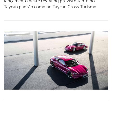
lançamento deste restyling previsto tanto no
disponibilizados.
Taycan padrão como no Taycan Cross Turismo.
Consulte a política de cookies do site.