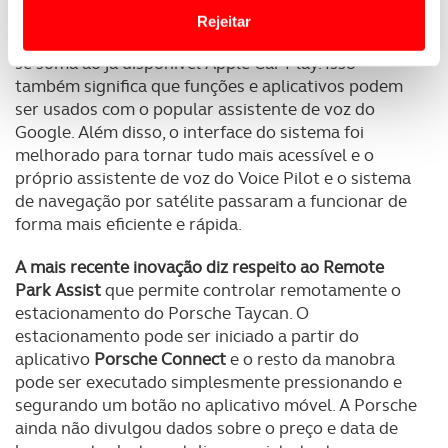
Website.
com Android Auto
na sua sexta geração do sistema
Rejeitar
Porsche Communication Management (PCM)
que
Usamos cookies para melhorar a sua experiência digital,
se soma ao já disponível Apple Car Play. Isso
personalizar conteúdos e anúncios, para lhe proporcionar
também significa que funções e aplicativos podem
funcionalidades de redes sociais, bem como para
ser usados com o popular assistente de voz do
analisar dados de navegação no nosso website.
Google. Além disso, o interface do sistema foi
melhorado para tornar tudo mais acessível e o
próprio assistente de voz do Voice Pilot e o sistema
Adicionalmente partilhamos informação, relativa à sua
de navegação por satélite passaram a funcionar de
utilização do nosso site de publicidade e de análise, com
forma mais eficiente e rápida.
parceiros e organizações na UE e em países terceiros.
A mais recente inovação diz respeito ao Remote
O ACP garantirá que as transferências internacionais de
Park Assist
que permite controlar remotamente o
dados pessoais serão realizadas apenas com o seu
estacionamento do Porsche Taycan. O
consentimento e quando tal se afigure estritamente
estacionamento pode ser iniciado a partir do
necessário no contexto dos serviços a prestar.
aplicativo
Porsche Connect
e o resto da manobra
pode ser executado simplesmente pressionando e
Realçamos que o bloqueio de certo tipo de Cookies e
segurando um botão no aplicativo móvel. A Porsche
tecnologias similares pode ter impacto na sua
ainda não divulgou dados sobre o preço e data de
experiência de navegação no Website e nos serviços