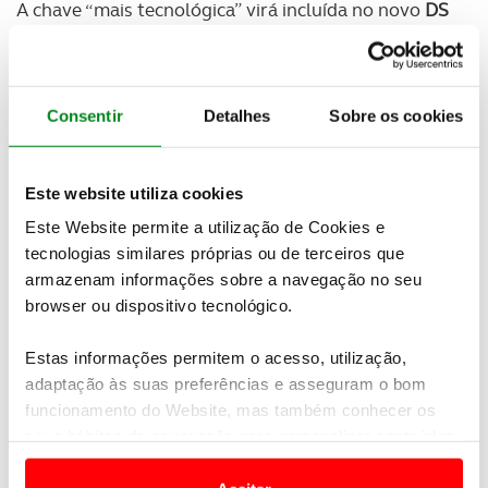
A chave “mais tecnológica” virá incluída no novo
DS
3
e permite pagamentos até
30 euros
, utilizando
uma frequência de rádio para identificação para
garantir toda a
segurança
.
Consentir
Detalhes
Sobre os cookies
Este website utiliza cookies
Este Website permite a utilização de Cookies e
tecnologias similares próprias ou de terceiros que
armazenam informações sobre a navegação no seu
browser ou dispositivo tecnológico.
Estas informações permitem o acesso, utilização,
adaptação às suas preferências e asseguram o bom
funcionamento do Website, mas também conhecer os
seus hábitos de navegação para personalizar conteúdos
"Na
DS
estamos sempre a procurar como
e anúncios de modo a promover produtos e/ou serviços.
complementar o
estilo
ativo dos nossos
clientes
,