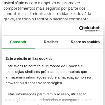
psicotrópicas
, com o objetivo de promover
comportamentos mais seguros por parte dos
condutores e diminuir a sinistralidade rodoviária
grave, em todo o território nacional continental.
Newsletter Revista
Receba as novidades do mundo automóvel e
do universo ACP.
Consentir
Detalhes
Sobre os cookies
SUBSCREVER
Este website utiliza cookies
Este Website permite a utilização de Cookies e
A
Rede Europeia de Policias de Trânsito (RoadPol)
é
tecnologias similares próprias ou de terceiros que
uma organização que foi estabelecida pelas polícias
armazenam informações sobre a navegação no seu
de trânsito da Europa,
com a finalidade de melhorar
browser ou dispositivo tecnológico.
a segurança rodoviária e a aplicação da lei nas
estradas
. Estas operações, de âmbito europeu, têm
Estas informações permitem o acesso, utilização,
como principal finalidade a criação de um ambiente
adaptação às suas preferências e asseguram o bom
rodoviário mais seguro através de uma intervenção