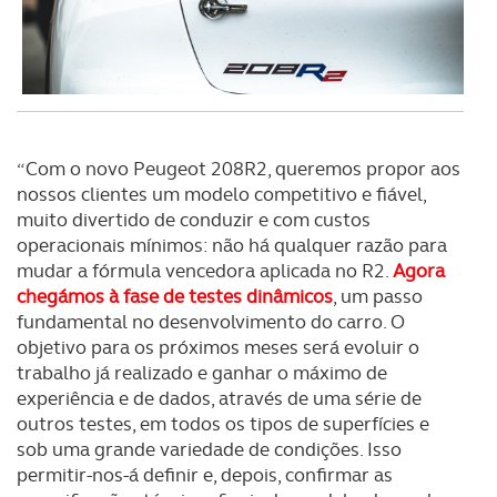
utilização do nosso site de publicidade e de análise, com
parceiros e organizações na UE e em países terceiros.
O ACP garantirá que as transferências internacionais de
dados pessoais serão realizadas apenas com o seu
consentimento e quando tal se afigure estritamente
“Com o novo Peugeot 208R2, queremos propor aos
necessário no contexto dos serviços a prestar.
nossos clientes um modelo competitivo e fiável,
muito divertido de conduzir e com custos
Realçamos que o bloqueio de certo tipo de Cookies e
operacionais mínimos: não há qualquer razão para
tecnologias similares pode ter impacto na sua
mudar a fórmula vencedora aplicada no R2.
Agora
experiência de navegação no Website e nos serviços
chegámos à fase de testes dinâmicos
, um passo
disponibilizados.
fundamental no desenvolvimento do carro. O
objetivo para os próximos meses será evoluir o
Consulte a política de cookies do site.
trabalho já realizado e ganhar o máximo de
experiência e de dados, através de uma série de
outros testes, em todos os tipos de superfícies e
sob uma grande variedade de condições. Isso
permitir-nos-á definir e, depois, confirmar as