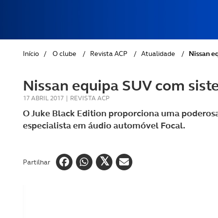
REVISTA ACP
PETS
SOBRE O ACP SEGUROS
CLÁSSICOS
Início
/
O clube
/
Revista ACP
/
Atualidade
/
Nissan e
GOLFE
Nissan equipa SUV com sist
AUTOCARAVANISMO
17 ABRIL 2017
|
REVISTA ACP
O Juke Black Edition proporciona uma poderosa
especialista em áudio automóvel Focal.
Partilhar