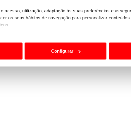
o acesso, utilização, adaptação às suas preferências e asseg
er os seus hábitos de navegação para personalizar conteúdos
iços.
ão destas tecnologias dependem do seu consentimento, definind
e limitando o acesso a informações durante a navegação no Web
Configurar
 a sua experiência digital, personalizar conteúdos e anúncios,
ciais, bem como para analisar dados de navegação no nosso web
nformação, relativa à sua utilização do nosso site de publicidad
aíses terceiros.
sferências internacionais de dados pessoais serão realizadas 
e afigure estritamente necessário no contexto dos serviços a pr
certo tipo de Cookies e tecnologias similares pode ter impacto
serviços disponibilizados.