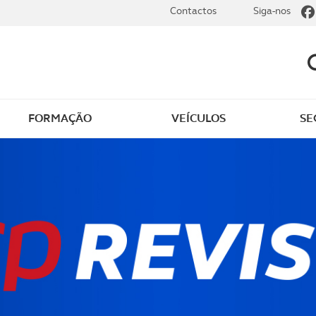
Contactos
Siga-nos
FORMAÇÃO
VEÍCULOS
SE
ões de passeios
Passeios e expedições 
Terreno
er Portugal
Preparar a viagem de ca
ir em Portugal
Itinerários à sua medid
ir no estrangeiro