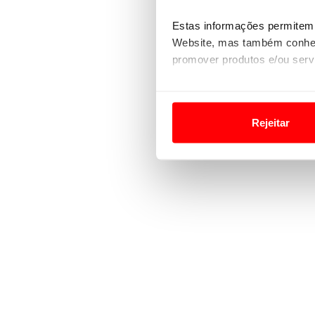
Estas informações permitem 
Website, mas também conhec
promover produtos e/ou serv
Em alguns casos, a utilizaç
tempo as suas preferências 
Rejeitar
Usamos cookies para melhorar
funcionalidades de redes so
Adicionalmente partilhamos i
e organizações na UE e em p
O ACP garantirá que as tran
consentimento e quando tal s
Realçamos que o bloqueio de 
navegação no Website e nos 