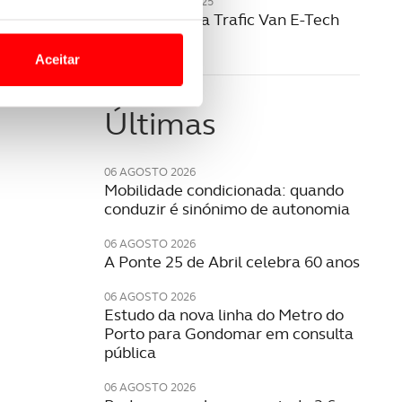
20 NOVEMBRO 2025
Renault revela Trafic Van E-Tech
o nesses termos e a todo o
elétrico
site.
Aceitar
 para lhe proporcionar
site.
Últimas
e e de análise, com parceiros
06 AGOSTO 2026
Mobilidade condicionada: quando
conduzir é sinónimo de autonomia
apenas com o seu
estar.
06 AGOSTO 2026
A Ponte 25 de Abril celebra 60 anos
 na sua experiência de
06 AGOSTO 2026
Estudo da nova linha do Metro do
Porto para Gondomar em consulta
pública
06 AGOSTO 2026