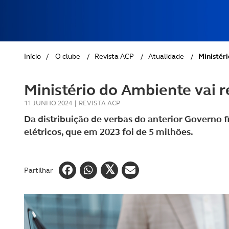
REVISTA ACP
PETS
SOBRE O ACP SEGUROS
CLÁSSICOS
Início
/
O clube
/
Revista ACP
/
Atualidade
/
Ministéri
GOLFE
Ministério do Ambiente vai r
AUTOCARAVANISMO
11 JUNHO 2024
|
REVISTA ACP
Da distribuição de verbas do anterior Governo f
elétricos, que em 2023 foi de 5 milhões.
Partilhar