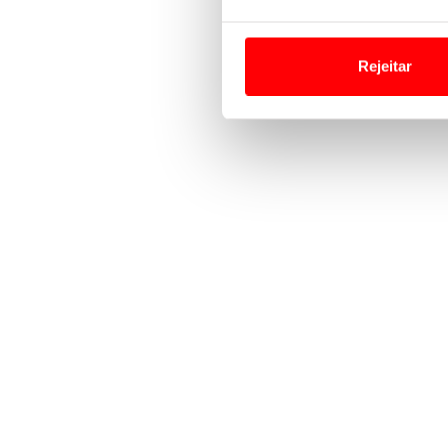
Em alguns casos, a utilizaç
tempo as suas preferências 
Rejeitar
Usamos cookies para melhorar
funcionalidades de redes so
Adicionalmente partilhamos i
e organizações na UE e em p
O ACP garantirá que as tran
consentimento e quando tal s
Realçamos que o bloqueio de 
navegação no Website e nos 
Consulte a política de cookie