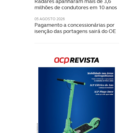
Radares apanharam mais de 3,6
milhões de condutores em 10 anos
05 AGOSTO 2026
Pagamento a concessionárias por
isenção das portagens sairá do OE
Rev
202