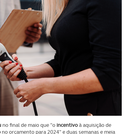
u
no final de maio que "o
incentivo
à aquisição de
o
no orçamento para 2024" e duas semanas e meia