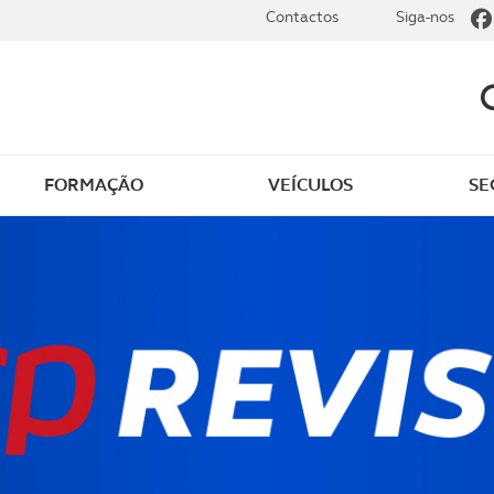
Contactos
Siga-nos
FORMAÇÃO
VEÍCULOS
SE
dade
Clássicos
mentos
Notícias do clube
s
Golfe
sts
Revista ACP Edição
impressa
rto