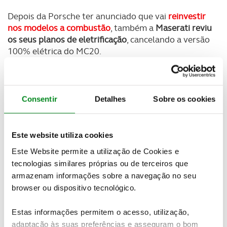
Depois da Porsche ter anunciado que vai
reinvestir
nos modelos a combustão
, também a
Maserati reviu
os seus planos de eletrificação
, cancelando a versão
100% elétrica do MC20.
Designada MC20 Folgore, esta variante do
supercarro italiano estava
prevista desde o
lançamento do modelo em 2021
, devia chegar ao
Consentir
Detalhes
Sobre os cookies
mercado este ano, mas afinal já não vai existir.
Este website utiliza cookies
Newsletter Revista
Este Website permite a utilização de Cookies e
Receba as novidades do mundo automóvel e
tecnologias similares próprias ou de terceiros que
do universo ACP.
armazenam informações sobre a navegação no seu
browser ou dispositivo tecnológico.
SUBSCREVER
Estas informações permitem o acesso, utilização,
adaptação às suas preferências e asseguram o bom